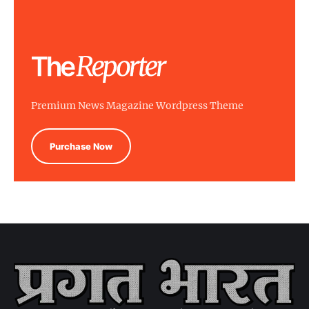
Premium News Magazine Wordpress Theme
Purchase Now