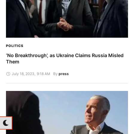
POLITICS
‘No Breakthrough’, as Ukraine Claims Russia Misled
Them
July 18, 2023
,
9:18 AM
By 
press