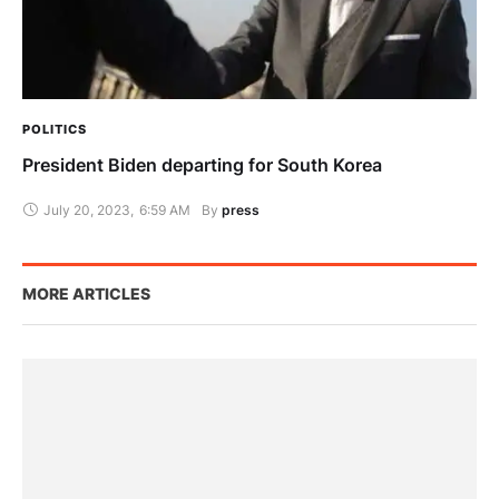
POLITICS
President Biden departing for South Korea
July 20, 2023
,
6:59 AM
By 
press
MORE ARTICLES