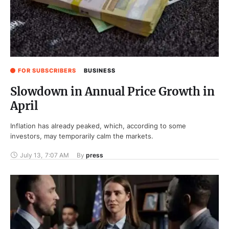
FOR SUBSCRIBERS
BUSINESS
Slowdown in Annual Price Growth in
April
Inflation has already peaked, which, according to some
investors, may temporarily calm the markets.
July 13
,
7:07 AM
By 
press