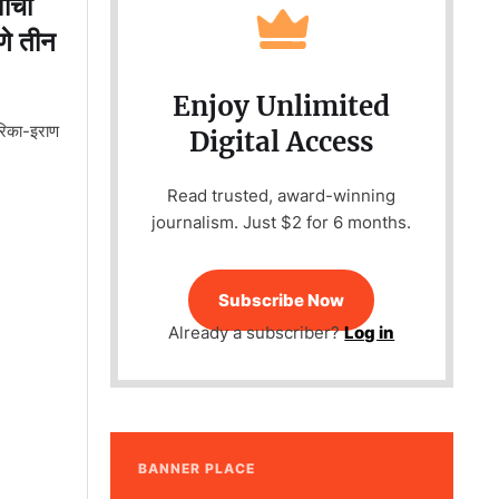
ाचा
णे तीन
Enjoy Unlimited
रिका-इराण
Digital Access
Read trusted, award-winning
journalism. Just $2 for 6 months.
Subscribe Now
Already a subscriber?
Log in
BANNER PLACE