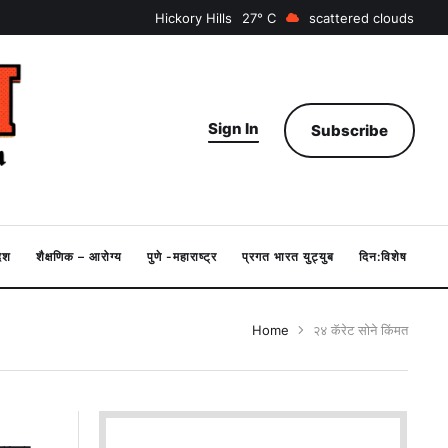
Hickory Hills
27
scattered clouds
Sign In
Subscribe
देश
शैक्षणिक – आरोग्य
पुणे -महाराष्ट्र
प्रगत भारत युट्युब
दिन:विशेष
Home
२४ कॅरेट सोने किंमत