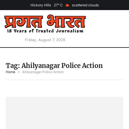
Hickory Hills
27
scattered clouds
Friday, August 7, 2026
Tag:
Ahilyanagar Police Action
Home
Ahilyanagar Police Action