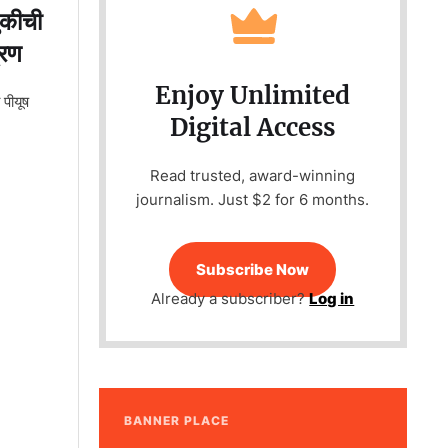
ुकीची
्रण
Enjoy Unlimited
 पीयूष
Digital Access
Read trusted, award-winning
journalism. Just $2 for 6 months.
Subscribe Now
Already a subscriber?
Log in
BANNER PLACE