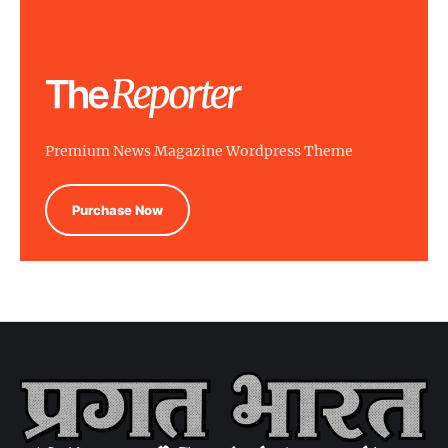
Premium News Magazine Wordpress Theme
Purchase Now