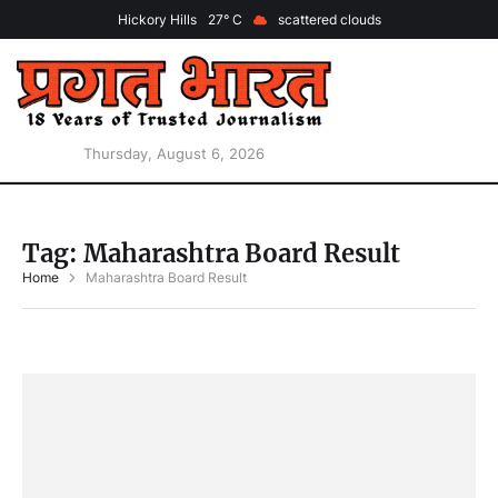
Hickory Hills
27
scattered clouds
Thursday, August 6, 2026
Tag:
Maharashtra Board Result
Home
Maharashtra Board Result