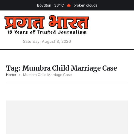
Boydton
33
broken clouds
Saturday, August 8, 2026
Tag:
Mumbra Child Marriage Case
Home
Mumbra Child Marriage Case