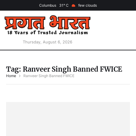
Columbus
31
few clouds
Thursday, August 6, 2026
Tag:
Ranveer Singh Banned FWICE
Home
Ranveer Singh Banned FWICE