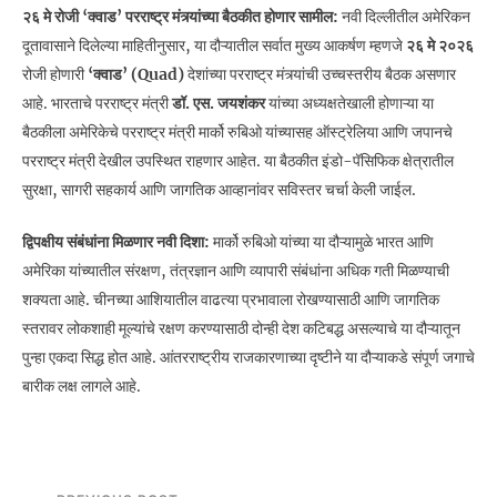
२६ मे रोजी ‘क्वाड’ परराष्ट्र मंत्र्यांच्या बैठकीत होणार सामील:
नवी दिल्लीतील अमेरिकन
दूतावासाने दिलेल्या माहितीनुसार, या दौऱ्यातील सर्वात मुख्य आकर्षण म्हणजे
२६ मे २०२६
रोजी होणारी
‘क्वाड’ (Quad)
देशांच्या परराष्ट्र मंत्र्यांची उच्चस्तरीय बैठक असणार
आहे. भारताचे परराष्ट्र मंत्री
डॉ. एस. जयशंकर
यांच्या अध्यक्षतेखाली होणाऱ्या या
बैठकीला अमेरिकेचे परराष्ट्र मंत्री मार्को रुबिओ यांच्यासह ऑस्ट्रेलिया आणि जपानचे
परराष्ट्र मंत्री देखील उपस्थित राहणार आहेत. या बैठकीत इंडो-पॅसिफिक क्षेत्रातील
सुरक्षा, सागरी सहकार्य आणि जागतिक आव्हानांवर सविस्तर चर्चा केली जाईल.
द्विपक्षीय संबंधांना मिळणार नवी दिशा:
मार्को रुबिओ यांच्या या दौऱ्यामुळे भारत आणि
अमेरिका यांच्यातील संरक्षण, तंत्रज्ञान आणि व्यापारी संबंधांना अधिक गती मिळण्याची
शक्यता आहे. चीनच्या आशियातील वाढत्या प्रभावाला रोखण्यासाठी आणि जागतिक
स्तरावर लोकशाही मूल्यांचे रक्षण करण्यासाठी दोन्ही देश कटिबद्ध असल्याचे या दौऱ्यातून
पुन्हा एकदा सिद्ध होत आहे. आंतरराष्ट्रीय राजकारणाच्या दृष्टीने या दौऱ्याकडे संपूर्ण जगाचे
बारीक लक्ष लागले आहे.