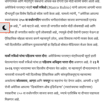
धोरणात्मक आणि मैत्रीपूर्ण संबंधांना अधिक बळ देणारी एक मोठी बातमी समोर आली आहे.
अमेरिकेचे परराष्ट्र मंत्री
मार्को रुबिओ
(Marco Rubio) यांनी आपल्या आगामी भारत
दौऱ्यापूर्वी एक विशेष व्हिडिओ संदेश जारी केला आहे. यामध्ये त्यांनी, “अमेरिका आपल्या
स्वातंत्र्याचा
२५० वा वर्धापनदिन
भारतीय भागीदारांसोबत साजरा करण्यासाठी प्रचंड
उत्सुक आहे,” असे म्हटले आहे. भारत ही जगातील सर्वात मोठी लोकशाही आहे आणि
अमेरिका ही जगातील सर्वात जुनी लोकशाही आहे, त्यामुळे दोन्ही देशांनी एकत्र येऊन हा
ऐतिहासिक सोहळा साजरा करणे महत्त्वपूर्ण ठरेल, असा विश्वास त्यांनी व्यक्त केला आहे.
नवी दिल्लीतील अमेरिकन दूतावासानेही हा व्हिडिओ सोशल मीडियावर शेअर केला आहे.
मार्को रुबिओ यांचा पहिलाच भारत दौरा:
अमेरिकेच्या परराष्ट्र मंत्रीपदाची सूत्रे हाती
घेतल्यानंतर मार्को रुबिओ यांचा हा
पहिलाच अधिकृत भारत दौरा
असणार आहे. ते
२३ मे
२०२६
पासून भारताच्या चार दिवसीय दौऱ्यावर येत आहेत. या महत्त्वपूर्ण दौऱ्यादरम्यान ते
भारताची राजधानी नवी दिल्लीसह ऐतिहासिक आणि सांस्कृतिकदृष्ट्या महत्त्वाच्या
असलेल्या
कोलकाता
,
आग्रा
आणि
जयपूर
या शहरांना भेट देणार आहेत. आगामी ४ जुलै
रोजी अमेरिका आपल्या ‘डिक्लेरेशन ऑफ इंडिपेंडन्स’ (स्वातंत्र्याचा जाहीरनामा)
स्वाक्षरीचा २५० वा वर्धापनदिन साजरा करत आहे, ज्याचे प्रतिबिंब या दौऱ्यात पाहायला
मिळणार आहे.