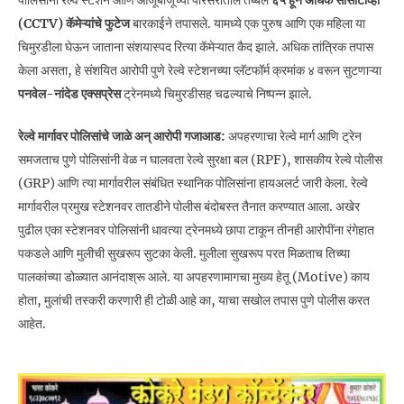
पोलिसांनी रेल्वे स्टेशन आणि आजूबाजूच्या परिसरातील तब्बल
६५ हून अधिक सीसीटीव्ही
(CCTV) कॅमेऱ्यांचे फुटेज
बारकाईने तपासले. यामध्ये एक पुरुष आणि एक महिला या
चिमुरडीला घेऊन जाताना संशयास्पद रित्या कॅमेऱ्यात कैद झाले. अधिक तांत्रिक तपास
केला असता, हे संशयित आरोपी पुणे रेल्वे स्टेशनच्या प्लॅटफॉर्म क्रमांक ४ वरून सुटणाऱ्या
पनवेल-नांदेड एक्सप्रेस
ट्रेनमध्ये चिमुरडीसह चढल्याचे निष्पन्न झाले.
रेल्वे मार्गावर पोलिसांचे जाळे अन् आरोपी गजाआड:
अपहरणाचा रेल्वे मार्ग आणि ट्रेन
समजताच पुणे पोलिसांनी वेळ न घालवता रेल्वे सुरक्षा बल (RPF), शासकीय रेल्वे पोलीस
(GRP) आणि त्या मार्गावरील संबंधित स्थानिक पोलिसांना हायअलर्ट जारी केला. रेल्वे
मार्गावरील प्रमुख स्टेशनवर तातडीने पोलीस बंदोबस्त तैनात करण्यात आला. अखेर
पुढील एका स्टेशनवर पोलिसांनी धावत्या ट्रेनमध्ये छापा टाकून तीनही आरोपींना रंगेहात
पकडले आणि मुलीची सुखरूप सुटका केली. मुलीला सुखरूप परत मिळताच तिच्या
पालकांच्या डोळ्यात आनंदाश्रू आले. या अपहरणामागचा मुख्य हेतू (Motive) काय
होता, मुलांची तस्करी करणारी ही टोळी आहे का, याचा सखोल तपास पुणे पोलीस करत
आहेत.