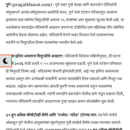
पुणे (pragatbharat.com) :
पुणे शहर गुन्हे शाखा आणि बंडगार्डन पोलिसांनी
संयुक्तपणे अत्यंत कौतुकास्पद कामगिरी करत, पुणे रेल्वे स्टेशन परिसरातून अपहरण
झालेल्या एका वर्षाच्या चिमुरडीची अवघ्या १६ तासांच्या आत सुखरूप सुटका केली आहे. या
धडाकेबाज कारवाईत पोलिसांनी अपहरण करणाऱ्या टोळीतील एका महिलेसह तीन संशयित
आरोपींना बेड्या ठोकल्या आहेत. पोलिसांनी वेगाने चक्र फिरवत रेल्वे प्रशासनाच्या
मदतीने या चिमुरडीला तिच्या पालकांच्या स्वाधीन केले आहे.
पालक झोपेत असताना चिमुरडीचे अपहरण:
पोलिसांनी दिलेल्या माहितीनुसार, ही घटना
३० मे २०२६
रोजी रात्री ९:१५ वाजण्याच्या सुमारास घडली. पुणे रेल्वे स्टेशन परिसरात
ही चिमुरडी तिच्या आई-वडिलांच्या शेजारी झोपलेली होती. आई गाढ झोपेत असल्याचा
फायदा उठवून दोन अनोळखी व्यक्तींनी अत्यंत चालाखीने तिला उचलले आणि तिथून पळ
काढला. आईला जाग आल्यानंतर आपली मुलगी गायब असल्याचे पाहून पालकांच्या
पायाखालची जमीनच सरकली. त्यांनी तातडीने बंडगार्डन पोलीस ठाणे गाठून तक्रार दिली,
ज्यानंतर पोलिसांनी तातडीने अपहरणाचा गुन्हा दाखल करून शोधमोहीम सुरू केली.
६५ हून अधिक सीसीटीव्ही कॅमेरे आणि ‘पनवेल-नांदेड’ ट्रेनचा माग:
घटनेचे गांभीर्य
ओळखून पुणे पोलीस आयुक्तांच्या सूचनेनुसार गुन्हे शाखेचे विशेष पथक तपासात उतरले.