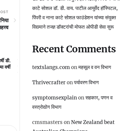
काटे सोशल डॉ. डी. वाय. पाटील आयुर्वेद हॉस्पिटल,
POST
पिंपरी व नाना काटे सोशल फाउंडेशन यांच्या संयुक्त
ेनिया
विद्यमाने तज्ज्ञ डॉक्टरांची मोफत ओपीडी सेवा सुरू
त्त्व
Recent Comments
र्षी डी.
डॉ. डी. वाय. पाटील आयुर्वेद हॉस्पिटल,
महाराष्ट्रात पहिल्यांदाच ‘साह
textslangs.com
on
महसूल व वन विभाग
ा वर्षी
पिंपरी व नाना काटे सोशल डॉ. डी. वाय.
नावाने झालेल्या ‘साहित्यरत
पाटील आयुर्वेद हॉस्पिटल, पिंपरी व नाना
मध्ये’ हजारो युवा एकत्र धाव
काटे सोशल फाउंडेशन यांच्या संयुक्त
उपक्रमाबद्दल आमदार अमित ग
Thrivecrafter
on
पर्यावरण विभाग
विद्यमाने तज्ज्ञ डॉक्टरांची मोफत ओपीडी
मनपा आयुक्त डॉ. विजय सूर्यव
सेवा सुरू
विशेष अभिनंदन
symptomsexplain
on
सहकार, पणन व
वस्‍त्रोद्योग विभाग
cmsmasters
on
New Zealand beat