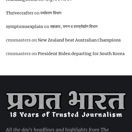
Thrivecrafter
on
पर्यावरण विभाग
symptomsexplain
on
सहकार, पणन व वस्‍त्रोद्योग विभाग
cmsmasters
on
New Zealand beat Australian Champions
cmsmasters
on
President Biden departing for South Korea
All the day's headlines and highlights from The