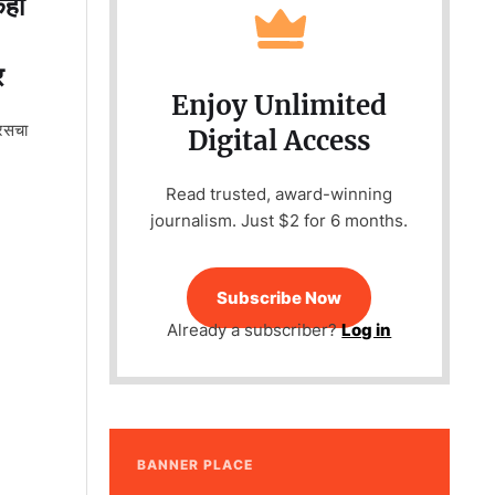
कही
र
Enjoy Unlimited
यरसचा
Digital Access
Read trusted, award-winning
journalism. Just $2 for 6 months.
Subscribe Now
Already a subscriber?
Log in
BANNER PLACE