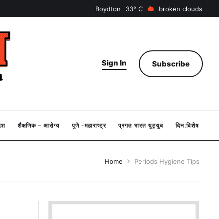
Boydton
33
broken clouds
Sign In
Subscribe
देश
शैक्षणिक – आरोग्य
पुणे -महाराष्ट्र
प्रगत भारत युट्युब
दिन:विशेष
Home
Periods Hygiene Tips