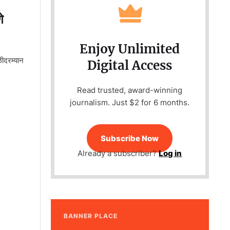
े
Enjoy Unlimited
ीदरम्यान
Digital Access
Read trusted, award-winning
journalism. Just $2 for 6 months.
Subscribe Now
Already a subscriber?
Log in
BANNER PLACE