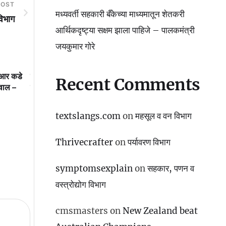
POST
मध्यवर्ती सहकारी बँकेच्या माध्यमातून शेतकरी
विभाग
आर्थिकदृष्ट्या सक्षम झाला पाहिजे – पालकमंत्री
जयकुमार गोरे
य आर कडे
मध्यवर्ती सहकारी बँकेच्या माध्यमातून
महाराष्ट्राने दूरदृष्टीचा शिक्ष
Recent Comments
मवाल –
शेतकरी आर्थिकदृष्ट्या सक्षम झाला पाहिजे
गमावला
– पालकमंत्री जयकुमार गोरे
textslangs.com
on
महसूल व वन विभाग
Thrivecrafter
on
पर्यावरण विभाग
symptomsexplain
on
सहकार, पणन व
वस्‍त्रोद्योग विभाग
cmsmasters
on
New Zealand beat