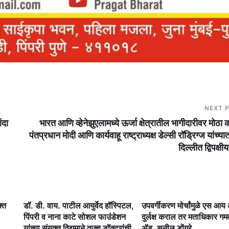
NEXT 
ंदा
भारत आणि व्हेनेझुएलामध्ये ऊर्जा क्षेत्रातील भागीदारीवर मोठा 
पंतप्रधान मोदी आणि कार्यवाहू राष्ट्राध्यक्ष डेल्सी रॉड्रिग्ज यांच्य
दिल्लीत द्विपक्षीय
क्त
डॉ. डी. वाय. पाटील आयुर्वेद हॉस्पिटल,
उपवर्गीकरण मोर्चांमुळे एस आ
पिंपरी व नाना काटे सोशल फाउंडेशन
दुर्लक्ष कराल तर मताधिकार ग
यांच्या संयुक्त विद्यमाने तज्ज्ञ डॉक्टरांची
ॲड. सुनील डोंगरे