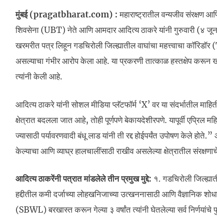
मुंबई (pragatbharat.com) :
महाराष्ट्रातील वन्यजीव संरक्षण आ
शिवसेना (UBT) नेते आणि आमदार आदित्य ठाकरे यांनी गुरुवारी (४ जून)
खरमरीत पत्र लिहून गडचिरोली जिल्ह्यातील वाघांचा महत्त्वाचा कॉर
असल्याचा गंभीर आरोप केला आहे. या प्रकरणी तात्काळ हस्तक्षेप करून ख
त्यांनी केली आहे.
आदित्य ठाकरे यांनी सोशल मीडिया प्लॅटफॉर्म ‘X’ वर या संदर्भातील म
क्षेत्रात बदलला जात आहे, तोही पूर्णपणे बेकायदेशीरपणे. यापूर्वी एप्रिल
ज्यासाठी पर्यावरणवादी बंधू लाड यांनी ती रद्द होईपर्यंत उपोषण केले होत
केल्याचा आणि व्याघ्र हालचालींसाठी राखीव असलेल्या क्षेत्रातील संरक्ष
आदित्य ठाकरेंनी पत्रात मांडलेले तीन प्रमुख मुद्दे:
१. गडचिरोली जिल्ह्यात
हद्दीतील कमी दर्जाच्या लोहखनिजाच्या उत्खननासाठी आणि वैज्ञानिक शोधासाठ
(SBWL) बरखास्त करून गेल्या ३ वर्षांत त्यांनी घेतलेल्या सर्व निर्णयांच