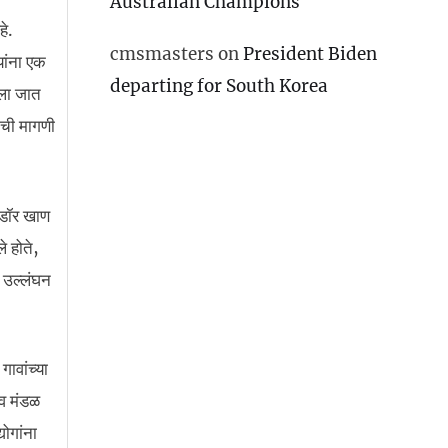
Australian Champions
हे.
cmsmasters
on
President Biden
यांना एक
departing for South Korea
लला जात
ाची मागणी
िडॉर खाण
े होते,
े उल्लंघन
ावांच्या
ीव मंडळ
योगांना