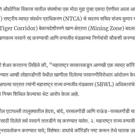
णि औद्योगिक विकास यातील संघर्षाचा एक मोठा मुद्दा पुन्हा एकदा ऐरणीवर आला आ
 राष्ट्रीय व्याघ्र संवर्धन प्राधिकरण (NTCA) चे सदस्य सचिव संजय कुमार 
िडॉर (Tiger Corridor) बेकायदेशीरपणे खाण क्षेत्रात (Mining Zone) बद
ाणकाम परवाने रद्द करण्याची आणि वन्यजीव मंडळाच्या निर्णयांची चौकशी करण्य
ाहिती शेअर करताना लिहिले की, “महाराष्ट्र सरकारकडून आणखी एक व्याघ्र कॉर
 महिन्यात आम्ही लोहारडोंगरी येथील खाणीला दिलेल्या परवानगीविरोधात आंदोलन केल
े.” आपल्या पत्रात त्यांनी महाराष्ट्र राज्य वन्यजीव मंडळावर (SBWL) अधिकारांच
णाचे नियम शिथिल केल्याचा थेट आरोप केला आहे.
ील एटापल्ली तालुक्यातील हेदरा, बांदे, परसलगोंडी आणि राऊंड-परसलगोंडी या ग
ी दिलेले सर्व परवाने तातडीने रद्द करण्यात यावेत. २. महाराष्ट्र राज्य वन्यज
े पुनरावलोकन करण्यात यावे; विशेषतः वाघांचे कॉरिडॉर नष्ट करून तेथे घातक उद्