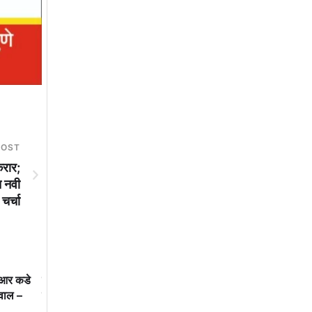
POST
करार;
ात नवी
 चर्चा
य आर कडे
मध्यवर्ती सहकारी बँकेच्या माध्यमातून
महाराष्ट्राने दूरदृष्टीचा शिक्ष
मवाल –
शेतकरी आर्थिकदृष्ट्या सक्षम झाला पाहिजे
गमावला
– पालकमंत्री जयकुमार गोरे