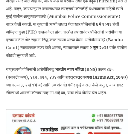
असेही समोर आले आहे की, आरोपीकडे या परवान्यांतर्गत एक बंदूक (Firearm) देखील
आहे. मात्र, कायद्यानुसार परवानाधारक शस्त्राची कोणतीही बंधनकारक माहिती त्याने
मुंबई पोलीस आयुक्तालयाकडे (Mumbai Police Commissionerate)
सादर केली नव्हती. या गुन्ह्याची व्याप्ती लक्षात घेता खार पोलिसांनी
६ मे २०२६
रोजी
अधिकृत गुन्हा (FIR) दाखल केला होता. सखोल तपासानंतर पोलिसांनी आरोपीचा या
प्रकरणातील थेट सहभाग सिद्ध करत त्याला अटक केली. आरोपीला वांद्रे (Bandra
Court) न्यायालयात हजर केले असता, न्यायालयाने त्याला
२ जून २०२६
पर्यंत पोलीस
कोठडी सुनावली आहे.
याप्रकरणी पोलिसांनी आरोपीविरुद्ध
भारतीय न्याय संहिता (BNS)
कलम ४६५
(बनावटीकरण), ४६७, ४७१, ४७४ आणि
शस्त्रास्त्र कायदा (Arms Act, 1959)
च्या कलम ३, २५(१)(अ) आणि ३० अंतर्गत गंभीर गुन्हे दाखल केले असून, या बनावट
रॅकेटमध्ये आणखी कोणाचा सहभाग आहे का, याचा शोध पोलीस घेत आहेत.