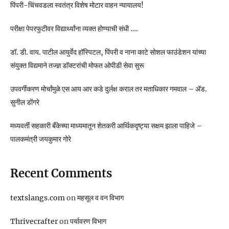
पिंपरी-चिंचवडला स्वतंत्र विशेष मोटार वाहन न्यायालय!
परीक्षा पेपरफुटीवर विद्यार्थ्यांना व्यक्त होण्याची संधी ….
डॉ. डी. वाय. पाटील आयुर्वेद हॉस्पिटल, पिंपरी व नाना काटे सोशल फाउंडेशन यांच्या
संयुक्त विद्यमाने तज्ज्ञ डॉक्टरांची मोफत ओपीडी सेवा सुरू
उपवर्गीकरण मोर्चांमुळे एस आय आर कडे दुर्लक्ष कराल तर मताधिकार गमवाल – ॲड.
सुनील डोंगरे
मध्यवर्ती सहकारी बँकेच्या माध्यमातून शेतकरी आर्थिकदृष्ट्या सक्षम झाला पाहिजे –
पालकमंत्री जयकुमार गोरे
Recent Comments
textslangs.com
on
महसूल व वन विभाग
Thrivecrafter
on
पर्यावरण विभाग