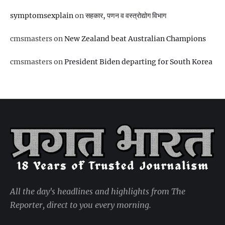
symptomsexplain
on
सहकार, पणन व वस्‍त्रोद्योग विभाग
cmsmasters
on
New Zealand beat Australian Champions
cmsmasters
on
President Biden departing for South Korea
All the day's headlines and highlights from The
Reporter, direct to you every morning.