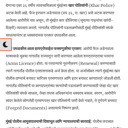
घेणाऱ्या एका ३६ वर्षीय व्यावसायिकाला मुंबईच्या
खार पोलिसांनी
(Khar Police)
अटक केली आहे. फैज इरफान अडेनवाला (वय ३६, रा. खार) असे अटक करण्यात
आलेल्या आरोपीचे नाव असून, तो मुंबईत कार डीलिंगचा (जुमल्या गाड्यांचा खरेदी-
विक्री) व्यवसाय करतो. नागालँड पोलिसांनी पडताळणीसाठी मुंबई पोलिसांशी संपर्क
साधल्यानंतर हा धक्कादायक प्रकार उघडकीस आला.
असा उघडकीस आला हायप्रोफाईल फसवणुकीचा प्रकार:
आरोपी फैज अडेनवाला
याच्याकडे मूळचा नागालँड राज्यातून जारी करण्यात आलेला शस्त्रास्त्राचा परवाना
(Arms Licence) होता. या परवान्याचे नूतनीकरण (Renewal) करण्यासाठी
त्याने नागालँड पोलीस प्रशासनाकडे अर्ज केला होता. या अर्जासोबत त्याने मुंबईच्या खार
पोलीस ठाण्याचे बनावट चारित्र्य प्रमाणपत्र आणि इतर बनावट कागदपत्रे जोडली होती.
नागालँड पोलिसांनी या कागदपत्रांच्या सत्यतेची पडताळणी करण्यासाठी जेव्हा थेट खार
पोलिसांशी संपर्क साधला, तेव्हा तपास अधिकाऱ्यांना धक्काच बसला. कारण, आरोपीने
सादर केलेले कोणतेही प्रमाणपत्र खार पोलिसांनी जारी केले नव्हते, ते पूर्णपणे बनावट
(Forged Documents) असल्याचे निष्पन्न झाले.
मुंबई पोलीस आयुक्तालयाची दिशाभूल आणि न्यायालयाची कारवाई:
पोलीस तपासात