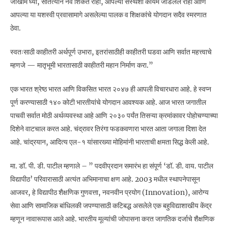
जोखीम घ्या, सातत्याने नवे शिकत राहा, आपल्या संस्थेशी कायम जोडलेले राहा आणि
आपल्या या यशस्वी प्रवासामागे असलेल्या पालक व शिक्षकांचे योगदान सदैव स्मरणात
ठेवा.
स्वतःसाठी काहीतरी अर्थपूर्ण उभारा, इतरांसाठीही काहीतरी घडवा आणि सर्वात महत्त्वाचे
म्हणजे — मातृभूमी भारतासाठी काहीतरी महान निर्माण करा.”
एक भारत श्रेष्ठ भारत आणि विकसित भारत २०४७ ही आपली विचारधारा आहे. हे स्वप्न
पूर्ण करण्यासाठी १४० कोटी भारतीयांचे योगदान आवश्यक आहे. आज भारत जगातील
पाचवी सर्वात मोठी अर्थव्यवस्था आहे आणि २०३० पर्यंत तिसऱ्या क्रमांकावर पोहोचण्याच्या
दिशेने वाटचाल करत आहे. चंद्रावर तिरंगा फडकवणारा भारत आता जगाला दिशा देत
आहे. चांद्रयान, आदित्य एल-१ यांसारख्या मोहिमांनी भारताची क्षमता सिद्ध केली आहे.
मा. डॉ. पी. डी. पाटील म्हणाले – ” पदवीप्रदान समारंभ हा संपूर्ण ‘डॉ. डी. वाय. पाटील
विद्यापीठ’ परिवारासाठी अत्यंत अभिमानाचा क्षण आहे. 2003 मधील स्थापनेपासून
आजवर, हे विद्यापीठ शैक्षणिक गुणवत्ता, नवनवीन प्रयोग (Innovation), आरोग्य
सेवा आणि सामाजिक बांधिलकी जपण्यासाठी कटिबद्ध असलेले एक बहुविद्याशाखीय केंद्र
म्हणून नावारूपास आले आहे. भारतीय मूल्यांची जोपासना करत जागतिक दर्जाचे शैक्षणिक