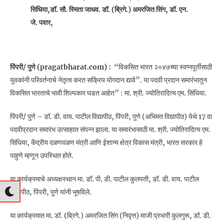
सिंधिया,डॉ. सौ. स्मिता जाधव. डॉ. (ब्रिगे.) अमरजित सिंग, डॉ. एन.
जे. पवार,
पिंपरी/ पुणे (pragatbharat.com) :
“विकसित भारत २०४७च्या स्वप्नपूर्तीसाठी
युवकांनी परिवर्तनाचे नेतृत्व करत सक्रिय योगदान द्यावे”. या पदवी प्रदान समारंभातून
विकसित भारताचे भावी शिल्पकार घडत आहेत” : मा. श्री. ज्योतिरादित्य एम. सिंधिया.
पिंपरी/ पुणे – डॉ. डी. वाय. पाटील विद्यापीठ, पिंपरी, पुणे (अभिमत विद्यापीठ) येथे 17 वा
पदवीप्रदान समारंभ उत्साहात संपन्न झाला. या समारंभासाठी मा. श्री. ज्योतिरादित्य एम.
सिंधिया, केंद्रीय दळणवळण मंत्री आणि ईशान्य क्षेत्र विकास मंत्री, भारत सरकार हे
पाहुणे म्हणून उपस्थित होते.
या कार्यक्रमाचे अध्यक्षस्थान मा. डॉ. पी. डी. पाटील कुलपती, डॉ. डी. वाय. पाटील
विद्यापीठ, पिंपरी, पुणे यांनी भूषविले.
या कार्यक्रमात मा. डॉ. (ब्रिगे.) अमरजित सिंग (निवृत्त) माजी प्रभारी कुलगुरू, डॉ. डी.