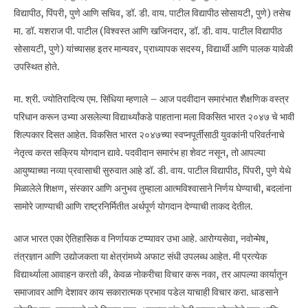
विद्यापीठ, पिंपरी, पुणे आणि सचिव, डॉ. डी. वाय. पाटील विद्यापीठ सोसायटी, पुणे) तसेच
मा. डॉ. यशराज पी. पाटील (विश्वस्त आणि खजिनदार, डॉ. डी. वाय. पाटील विद्यापीठ
सोसायटी, पुणे) यांच्यासह इतर मान्यवर, प्राध्यापक सदस्य, विद्यार्थी आणि पालक यावेळी
उपस्थित होते.
मा. श्री. ज्योतिरादित्य एम. सिंधिया म्हणाले – आज पदवीदान समारंभात शैक्षणिक वस्त्र
परिधान करून उभ्या असलेल्या विद्यार्थ्यांकडे पाहताना मला विकसित भारत २०४७ चे भावी
शिल्पकार दिसत आहेत. विकसित भारत २०४७च्या स्वप्नपूर्तीसाठी युवकांनी परिवर्तनाचे
नेतृत्व करत सक्रिय योगदान द्यावे. पदवीदान समारंभ हा शेवट नसून, तो आपल्या
आयुष्याच्या नव्या प्रवासाची सुरुवात आहे डॉ. डी. वाय. पाटील विद्यापीठ, पिंपरी, पुणे येथे
मिळालेले शिक्षण, संस्कार आणि अनुभव तुम्हाला आत्मविश्वासाने निर्णय घेण्याची, बदलांना
सामोरे जाण्याची आणि राष्ट्रनिर्मितीत अर्थपूर्ण योगदान देण्याची ताकद देतील.
आज भारत एका ऐतिहासिक व निर्णायक टप्प्यावर उभा आहे. आरोग्यसेवा, नवोन्मेष,
तंत्रज्ञान आणि उद्योजकता या क्षेत्रांमध्ये अफाट संधी उपलब्ध आहेत. मी प्रत्येक
विद्यार्थ्याला आवाहन करतो की, केवळ नोकरीचा विचार करू नका, तर आपल्या कार्यातून
समाजावर आणि देशावर काय सकारात्मक प्रभाव पडेल याचाही विचार करा. धाडसाने