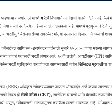
न पाहणाऱ्या तरुणांसाठी
भारतीय रेल्वे
विभागाने आनंदाची बातमी दिली आहे. रेल्वे म
ी मेगा भरती प्रक्रियेला हिरवा कंदील दाखवला आहे. यामध्ये प्रामुख्याने रेल्वे सु
रतीमुळे बेरोजगारीच्या समस्येवर मोठ्या प्रमाणात दिलासा मिळण्याची शक्य
)
कॉन्स्टेबल आणि सब-इन्स्पेक्टर पदांसाठी सुमारे १५,००० जागा भरल्या जाणा
नच्या हजारो पदांसाठी भरती होणार आहे. १०वी उत्तीर्ण, आयटीआय (ITI) आण
े यावेळेस भरती प्रक्रियेत पारदर्शकता आणण्यासाठी नवीन
डिजिटल प्रणालीचा
वा
 बोर्डाच्या (RRB) अधिकृत संकेतस्थळावर जाऊन ऑनलाईन अर्ज करावा लागणार 
ारांची निवड ही
लेखी परीक्षा (CBT)
, शारीरिक चाचणी आणि वैद्यकीय तपासणीच्
ी संधी असून, उमेदवारांनी आतापासूनच तयारीला लागणे आवश्यक आहे. अधिकृत 