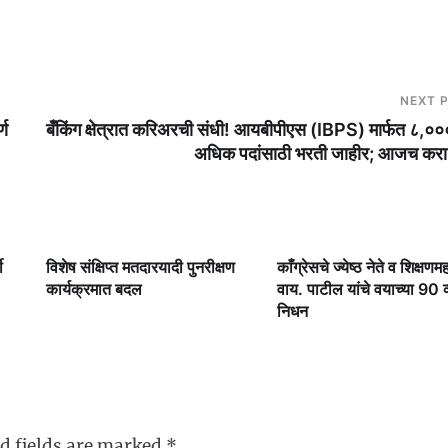
NEXT 
्ण
बँकिंग क्षेत्रात करिअरची संधी! आयबीपीएस (IBPS) मार्फत ८,००
अधिक पदांसाठी भरती जाहीर; आजच करा 
ी
विशेष संक्षिप्त मतदारयादी पुनरीक्षण
काँग्रेसचे ज्येष्ठ नेते व शिक्षणमह
कार्यक्रमात बदल
वाय. पाटील यांचे वयाच्या 90 व्य
निधन
d fields are marked
*