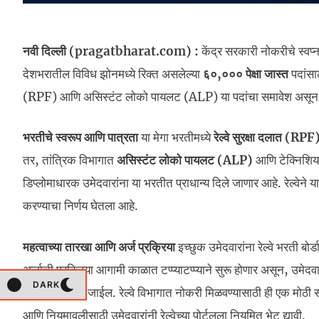
नवी दिल्ली (pragatbharat.com) :
केंद्र सरकारी नोकरीचे स्वप्
देशभरातील विविध झोनमध्ये रिक्त असलेल्या
६०,००० पेक्षा जास्त
पदांसाठ
(RPF) आणि असिस्टंट लोको पायलट (ALP) या पदांचा समावेश असून, या भ
भरतीचे स्वरूप आणि पात्रता
या मेगा भरतीमध्ये
रेल्वे सुरक्षा दलात (RPF
तर, तांत्रिक विभागात
असिस्टंट लोको पायलट (ALP)
आणि टेक्निशिय
डिप्लोमाधारक उमेदवारांना या भरतीत प्राधान्य दिले जाणार आहे. रेल्वेन
करण्याचा निर्णय घेतला आहे.
महत्वाच्या तारखा आणि अर्ज प्रक्रिया
इच्छुक उमेदवारांना रेल्वे भरती
अर्जाची प्रक्रिया आगामी काळात टप्प्याटप्प्याने सुरू होणार असून, उमेदव
DARK
आधारावर केली जाईल. रेल्वे विभागात नोकरी मिळवण्यासाठी ही एक मोठ
आणि नियमावलीसाठी उमेदवारांनी रेल्वेच्या पोर्टलला नियमित भेट द्यावी.