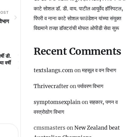
काटे सोशल डॉ. डी. वाय. पाटील आयुर्वेद हॉस्पिटल,
POST
पिंपरी व नाना काटे सोशल फाउंडेशन यांच्या संयुक्त
िभाग
विद्यमाने तज्ज्ञ डॉक्टरांची मोफत ओपीडी सेवा सुरू
Recent Comments
र्षी डी.
डॉ. डी. वाय. पाटील आयुर्वेद हॉस्पिटल,
महाराष्ट्रात पहिल्यांदाच ‘साह
ा वर्षी
पिंपरी व नाना काटे सोशल डॉ. डी. वाय.
नावाने झालेल्या ‘साहित्यरत
पाटील आयुर्वेद हॉस्पिटल, पिंपरी व नाना
मध्ये’ हजारो युवा एकत्र धाव
textslangs.com
on
महसूल व वन विभाग
काटे सोशल फाउंडेशन यांच्या संयुक्त
उपक्रमाबद्दल आमदार अमित ग
विद्यमाने तज्ज्ञ डॉक्टरांची मोफत ओपीडी
मनपा आयुक्त डॉ. विजय सूर्यव
Thrivecrafter
on
पर्यावरण विभाग
सेवा सुरू
विशेष अभिनंदन
symptomsexplain
on
सहकार, पणन व
वस्‍त्रोद्योग विभाग
cmsmasters
on
New Zealand beat