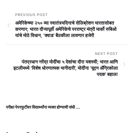
PREVIOUS POST
अमेरिकेच्या २५० व्या स्वातंत्र्यदिनाचे सेलिब्रेशन भारतासोबत
करणार; भारत दौऱ्यापूर्वी अमेरिकेचे परराष्ट्र मंत्री मार्को रुबिओ
यांचे मोठे विधान, ‘क्वाड’ बैठकीला लावणार हजेरी
NEXT POST
पंतप्रधान नरेंद्र मोदींचा ५ देशांचा दौरा यशस्वी; भारत आणि
इटलीमध्ये ‘विशेष धोरणात्मक भागीदारी’, मोदींना ‘यूएन ॲग्रिकोला
पदक’ बहाल!
परीक्षा पेपरफुटीवर विद्यार्थ्यांना व्यक्त होण्याची संधी ….
ड
स