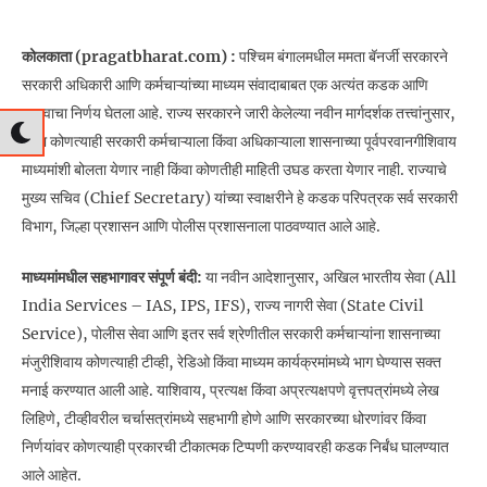
कोलकाता (pragatbharat.com) :
पश्चिम बंगालमधील ममता बॅनर्जी सरकारने
सरकारी अधिकारी आणि कर्मचाऱ्यांच्या माध्यम संवादाबाबत एक अत्यंत कडक आणि
महत्त्वाचा निर्णय घेतला आहे. राज्य सरकारने जारी केलेल्या नवीन मार्गदर्शक तत्त्वांनुसार,
आता कोणत्याही सरकारी कर्मचाऱ्याला किंवा अधिकाऱ्याला शासनाच्या पूर्वपरवानगीशिवाय
माध्यमांशी बोलता येणार नाही किंवा कोणतीही माहिती उघड करता येणार नाही. राज्याचे
मुख्य सचिव (Chief Secretary) यांच्या स्वाक्षरीने हे कडक परिपत्रक सर्व सरकारी
विभाग, जिल्हा प्रशासन आणि पोलीस प्रशासनाला पाठवण्यात आले आहे.
माध्यमांमधील सहभागावर संपूर्ण बंदी:
या नवीन आदेशानुसार, अखिल भारतीय सेवा (All
India Services – IAS, IPS, IFS), राज्य नागरी सेवा (State Civil
Service), पोलीस सेवा आणि इतर सर्व श्रेणीतील सरकारी कर्मचाऱ्यांना शासनाच्या
मंजुरीशिवाय कोणत्याही टीव्ही, रेडिओ किंवा माध्यम कार्यक्रमांमध्ये भाग घेण्यास सक्त
मनाई करण्यात आली आहे. याशिवाय, प्रत्यक्ष किंवा अप्रत्यक्षपणे वृत्तपत्रांमध्ये लेख
लिहिणे, टीव्हीवरील चर्चासत्रांमध्ये सहभागी होणे आणि सरकारच्या धोरणांवर किंवा
निर्णयांवर कोणत्याही प्रकारची टीकात्मक टिप्पणी करण्यावरही कडक निर्बंध घालण्यात
आले आहेत.