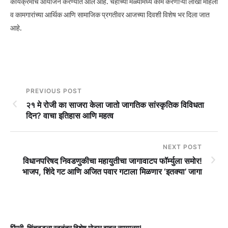
कार्यक्रमांचे आयोजन करण्यात आले आहे. चहाच्या मळ्यांमध्ये काम करणाऱ्या लाखो महिला
व कामगारांच्या आर्थिक आणि सामाजिक प्रगतीवर आजच्या दिवशी विशेष भर दिला जात
आहे.
PREVIOUS POST
२१ मे रोजी का साजरा केला जातो जागतिक सांस्कृतिक विविधता
दिन? वाचा इतिहास आणि महत्व
NEXT POST
विधानपरिषद निवडणुकीचा महायुतीचा जागावाटप फॉर्म्युला समोर!
भाजप, शिंदे गट आणि अजित पवार गटाला मिळणार ‘इतक्या’ जागा
पिंपरी-चिंचवडला स्वतंत्र विशेष मोटार वाहन न्यायालय!
प