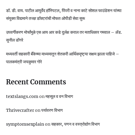
डॉ. डी. वाय. पाटील आयुर्वेद हॉस्पिटल, पिंपरी व नाना काटे सोशल फाउंडेशन यांच्या
संयुक्त विद्यमाने तज्ज्ञ डॉक्टरांची मोफत ओपीडी सेवा सुरू
उपवर्गीकरण मोर्चांमुळे एस आय आर कडे दुर्लक्ष कराल तर मताधिकार गमवाल – ॲड.
सुनील डोंगरे
मध्यवर्ती सहकारी बँकेच्या माध्यमातून शेतकरी आर्थिकदृष्ट्या सक्षम झाला पाहिजे –
पालकमंत्री जयकुमार गोरे
Recent Comments
textslangs.com
on
महसूल व वन विभाग
Thrivecrafter
on
पर्यावरण विभाग
symptomsexplain
on
सहकार, पणन व वस्‍त्रोद्योग विभाग