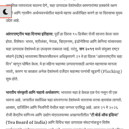
जागतिक व्यापाराला चालना देणे, चहा उत्पादक देशांमधील कामगारांच्या हक्कांचे रक्षण
करणे आणि ग्रामीण अर्थव्यवस्थेतील चहाचे महत्त्व अधोरेखित करणे हा या दिवसाचा मुख्य
उद्देश आहे.
आंतरराष्ट्रीय चहा दिनाचा इतिहास:
पूर्वी हा दिवस १५ डिसेंबर रोजी साजरा केला जात
होता. विशेषतः भारत, श्रीलंका, नेपाळ, व्हिएतनाम, इंडोनेशिया आणि केनिया यांसारख्या
चहा उत्पादक देशांमध्ये हा उपक्रम राबवला जाई. परंतु,
सन २०१९
मध्ये संयुक्त राष्ट्र
संघाने
(UN)
भारताच्या शिफारसीवरून अधिकृतपणे २१ मे हा दिवस ‘आंतरराष्ट्रीय चहा
दिन’ म्हणून घोषित केला. मे हा महिना चहाच्या उत्पादनासाठी अत्यंत महत्त्वाचा मानला
जातो, कारण या काळात अनेक देशांमध्ये दर्जेदार चहाच्या पानांची खुडणी (Plucking)
सुरू होते.
भारतीय संस्कृती आणि चहाचे अर्थकारण:
भारतात चहा हे केवळ एक पेय नसून ती एक
भावना आहे. जगातील सर्वाधिक चहा वापरणाऱ्या देशांमध्ये भारताचा वरचा क्रमांक लागतो.
आसाम, दार्जिलिंग आणि निलगिरी येथील चहा जगभर प्रसिद्ध आहे. आज २१ मे २०२६
रोजी केंद्रीय वाणिज्य आणि उद्योग मंत्रालयाच्या अखत्यारीतील
‘टी बोर्ड ऑफ इंडिया’
(Tea Board of India)
आणि विविध चहा उत्पादक संघटनांकडून विशेष