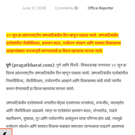
June 27, 2026
Comments (
0
)
Office Reporter
२९ जून हा आंतरराष्ट्रीय उष्णकटिबंधीय दिन म्हणून पाळला जातो. उष्णकटिबंधीय
प्रदेशांतील जैवविविधता, हवामान बदल, पर्यावरण संरक्षण आणि शाश्वत विकासाच्या
आव्हानांबाबत जनजागृती करण्यासाठी हा दिवस महत्त्वाचा मानला जातो.
पुणे (pragatbharat.com):
पुणे आणि पिंपरी-चिंचवडसह जगभरात २९ जून हा
दिवस आंतरराष्ट्रीय उष्णकटिबंधीय दिन म्हणून पाळला जातो. उष्णकटिबंधीय प्रदेशांतील
निसर्गवैविध्य, जैवविविधता, पर्यावरणीय आव्हाने आणि विकासाच्या संधी यांची जाणीव
करून देण्यासाठी हा दिवस महत्त्वाचा मानला जातो.
उष्णकटिबंधीय प्रदेशांमध्ये जगातील मोठ्या प्रमाणावर वनसंपदा, वन्यजीव, जलस्रोत
आणि जैवविविधता आढळते. मात्र या प्रदेशांवर हवामान बदल, जंगलतोड, वाढते
शहरीकरण, दुष्काळ, पूर आणि पर्यावरणीय असंतुलन यांचा परिणाम होत आहे. त्यामुळे
पर्यावरण संवर्धन आणि शाश्वत विकास याबाबत समाजात जागरूकता वाढवणे आवश्यक
आहे.