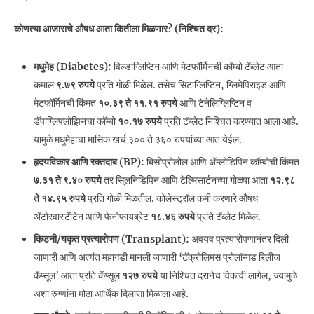
कोणत्या आजाराचे औषध आता कितीला मिळणार? (निश्चित दर):
मधुमेह (Diabetes):
विल्डाग्लिप्टिन आणि मेटफॉर्मिनची कॉम्बो टॅब्लेट आता
कमाल
९.७९ रुपये
प्रति गोळी मिळेल. तसेच सिटाग्लिप्टिन, ग्लिमेपिराइड आणि
मेटफॉर्मिनची किंमत
१०.३९ ते ११.९१ रुपये
आणि टेनेलिग्लिप्टिन व
डॅपाग्लिफ्लोझिनचा कॉम्बो
१०.१७ रुपये
प्रति टॅब्लेट निश्चित करण्यात आला आहे.
यामुळे मधुमेहाचा मासिक खर्च ३०० ते ३६० रुपयांच्या आत येईल.
हृदयविकार आणि रक्तदाब (BP):
बिसोप्रोलोल आणि ॲम्लोडिपिन कॉम्बोची किंमत
७.३१ ते ९.४० रुपये
तर सि्लनिडिपिन आणि टेल्मिसार्टनच्या गोळ्या आता
१२.९८
ते १४.९५ रुपये
प्रति गोळी मिळतील. कोलेस्ट्रॉल कमी करणारे औषध
ॲटोरवास्टॅटिन आणि फेनोफायब्रेट
१८.४६ रुपये
प्रति टॅब्लेट मिळेल.
किडनी/यकृत प्रत्यारोपण (Transplant):
अवयव प्रत्यारोपणानंतर दिली
जाणारी आणि अत्यंत महागडी मानली जाणारी ‘टॅक्रोलिमस प्रोलॉन्गड रिलीज
कॅप्सूल’ आता प्रति कॅप्सूल
१२७ रुपये
या निश्चित दरानेच विकावी लागेल, ज्यामुळे
अशा रुग्णांना मोठा आर्थिक दिलासा मिळाला आहे.