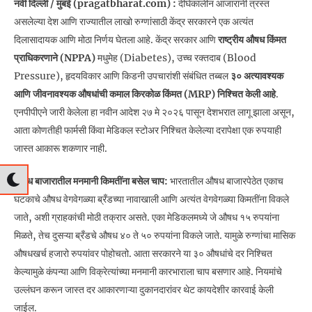
नवी दिल्ली / मुंबई (pragatbharat.com) :
दीर्घकालीन आजारांनी त्रस्त
असलेल्या देश आणि राज्यातील लाखो रुग्णांसाठी केंद्र सरकारने एक अत्यंत
दिलासादायक आणि मोठा निर्णय घेतला आहे. केंद्र सरकार आणि
राष्ट्रीय औषध किंमत
प्राधिकरणाने (NPPA)
मधुमेह (Diabetes), उच्च रक्तदाब (Blood
Pressure), हृदयविकार आणि किडनी उपचारांशी संबंधित तब्बल
३० अत्यावश्यक
आणि जीवनावश्यक औषधांची कमाल किरकोळ किंमत (MRP) निश्चित केली आहे
.
एनपीपीएने जारी केलेला हा नवीन आदेश २७ मे २०२६ पासून देशभरात लागू झाला असून,
आता कोणतीही फार्मसी किंवा मेडिकल स्टोअर निश्चित केलेल्या दरापेक्षा एक रुपयाही
जास्त आकारू शकणार नाही.
औषध बाजारातील मनमानी किमतींना बसेल चाप:
भारतातील औषध बाजारपेठेत एकाच
घटकाचे औषध वेगवेगळ्या ब्रँडच्या नावाखाली आणि अत्यंत वेगवेगळ्या किमतींना विकले
जाते, अशी ग्राहकांची मोठी तक्रार असते. एका मेडिकलमध्ये जे औषध १५ रुपयांना
मिळते, तेच दुसऱ्या ब्रँडचे औषध ४० ते ५० रुपयांना विकले जाते. यामुळे रुग्णांचा मासिक
औषधखर्च हजारो रुपयांवर पोहोचतो. आता सरकारने या ३० औषधांचे दर निश्चित
केल्यामुळे कंपन्या आणि विक्रेत्यांच्या मनमानी कारभाराला चाप बसणार आहे. नियमांचे
उल्लंघन करून जास्त दर आकारणाऱ्या दुकानदारांवर थेट कायदेशीर कारवाई केली
जाईल.