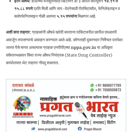
इतर औषधे:
हाडांच्या मजबुतीसाठी व्हिटॅमिन डी ३ ओरल सोल्यूशन
१४.९१ ते
१५.८८ रुपये
प्रति मिली आणि ताप-वेदनेसाठी पॅरासिटामॉल, फेनिलेफ्राइन व
क्लोरफेनिरामाइन गोळी अवघ्या
५.१५ रुपयांना
मिळणार आहे.
अशी करा तक्रार:
ग्राहकांनी औषधे खरेदी करताना पाकिटावरील छापील एमआरपी
आवर्जून तपासण्याचे आवाहन करण्यात आले आहे. कोणताही दुकानदार निश्चित दरापेक्षा
जास्त पैसे मागत असल्यास ग्राहक एनपीपीएच्या
nppa.gov.in
या अधिकृत
संकेतस्थळावर किंवा राज्य औषध नियंत्रक (State Drug Controller)
कार्यालयात थेट तक्रार नोंदवू शकतात.