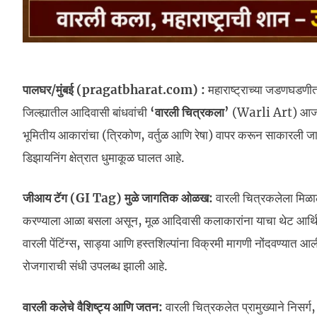
पालघर/मुंबई (pragatbharat.com) :
महाराष्ट्राच्या जडणघडणीत
जिल्ह्यातील आदिवासी बांधवांची
‘वारली चित्रकला’
(Warli Art) आज केव
भूमितीय आकारांचा (त्रिकोण, वर्तुळ आणि रेषा) वापर करून साकार
डिझायनिंग क्षेत्रात धुमाकूळ घालत आहे.
जीआय टॅग (GI Tag) मुळे जागतिक ओळख:
वारली चित्रकलेला मिळ
करण्याला आळा बसला असून, मूळ आदिवासी कलाकारांना याचा थेट आर्थिक
वारली पेंटिंग्स, साड्या आणि हस्तशिल्पांना विक्रमी मागणी नोंदवण्यात
रोजगाराची संधी उपलब्ध झाली आहे.
वारली कलेचे वैशिष्ट्य आणि जतन:
वारली चित्रकलेत प्रामुख्याने निसर्ग