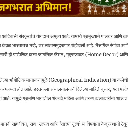
 आदिवासी संस्कृतीचे योगदान अमूल्य आहे. यामध्ये प्रामुख्याने पालघर आणि ठाण
ळ भारतातच नव्हे, तर सातासमुद्रापार पोहोचली आहे. नैसर्गिक रंगांचा आणि
ली जाणारी ही पारंपरिक कला जागतिक फॅशन, गृहसजावट (Home Decor) आणि
ालेल्या भौगोलिक मानांकनामुळे (Geographical Indication) या कलेच
 फायदा होत आहे. हस्तकला संचालनालयाने दिलेल्या माहितीनुसार, यंदा परदे
 आली आहे. यामुळे ग्रामीण भागातील शेकडो महिला आणि तरुण कलाकारांना शाश्वत
, मानवी सहजीवन, सण-उत्सव आणि ‘तारपा नृत्य’ या विषयांना केंद्रस्थानी ठेवून