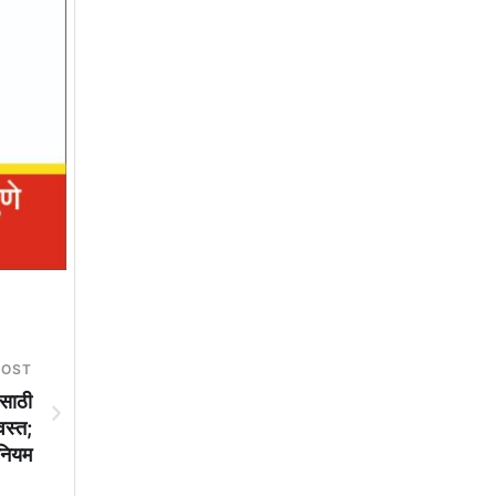
POST
साठी
वस्त;
नियम