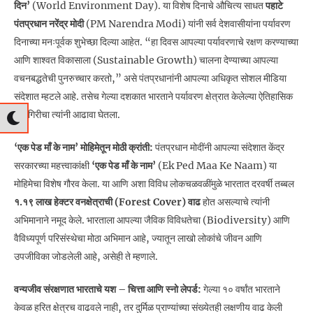
दिन’
(World Environment Day). या विशेष दिनाचे औचित्य साधत
पहाटे
पंतप्रधान नरेंद्र मोदी
(PM Narendra Modi) यांनी सर्व देशवासीयांना पर्यावरण
दिनाच्या मनःपूर्वक शुभेच्छा दिल्या आहेत. “हा दिवस आपल्या पर्यावरणाचे रक्षण करण्याच्या
आणि शाश्वत विकासाला (Sustainable Growth) चालना देण्याच्या आपल्या
वचनबद्धतेची पुनरुच्चार करतो,” असे पंतप्रधानांनी आपल्या अधिकृत सोशल मीडिया
संदेशात म्हटले आहे. तसेच गेल्या दशकात भारताने पर्यावरण क्षेत्रात केलेल्या ऐतिहासिक
कामगिरीचा त्यांनी आढावा घेतला.
‘एक पेड माँ के नाम’ मोहिमेतून मोठी क्रांती:
पंतप्रधान मोदींनी आपल्या संदेशात केंद्र
सरकारच्या महत्त्वाकांक्षी
‘एक पेड माँ के नाम’
(Ek Ped Maa Ke Naam) या
मोहिमेचा विशेष गौरव केला. या आणि अशा विविध लोकचळवळींमुळे भारतात दरवर्षी तब्बल
१.१९ लाख हेक्टर वनक्षेत्राची (Forest Cover) वाढ
होत असल्याचे त्यांनी
अभिमानाने नमूद केले. भारताला आपल्या जैविक विविधतेचा (Biodiversity) आणि
वैविध्यपूर्ण परिसंस्थेचा मोठा अभिमान आहे, ज्यातून लाखो लोकांचे जीवन आणि
उपजीविका जोडलेली आहे, असेही ते म्हणाले.
वन्यजीव संरक्षणात भारताचे यश – चित्ता आणि स्नो लेपर्ड:
गेल्या १० वर्षांत भारताने
केवळ हरित क्षेत्रच वाढवले नाही, तर दुर्मिळ प्राण्यांच्या संख्येतही लक्षणीय वाढ केली