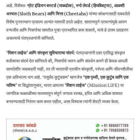
आहे. विशेषतः
ग्रेट इंडियन बस्टर्ड (माळढोक), स्नो लेपर्ड (हिमबिबट्या), आळशी
अस्वल (Sloth Bears) आणि चित्ता (Cheetahs)
यांच्या संरक्षणासाठी राबवलेले
विशेष पुनरुत्थान प्रकल्प अत्यंत यशस्वी ठरले आहेत. सातत्यपूर्ण प्रयत्नांमुळे आपण
वन्यजीव आणि निसर्गाचा समतोल पुन्हा प्रस्थापित करू शकतो, याचे हे उत्तम उदाहरण
असल्याचे पंतप्रधानांनी सांगितले.
‘मिशन लाईफ’ आणि संस्कृत सुविचाराचा संदर्भ:
पंतप्रधानांनी एका प्रसिद्ध संस्कृत
श्लोकाचा संदर्भ देत सांगितले की, निसर्गाचे जतन आणि संवर्धन करणे ही केवळ आपली
कायदेशीर जबाबदारी नाही, तर ती भारताची प्राचीन संस्कृती, परंपरा आणि जीवनशैलीचा
एक अविभाज्य भाग आहे. ‘वसुधैव कुटुंबकम’ म्हणजेच
‘एक पृथ्वी, एक कुटुंब आणि एक
भविष्य’
या सिद्धांतानुसार, भारत आपल्या
‘मिशन लाईफ’
(Mission LiFE) या
जागतिक चळवळीच्या माध्यमातून संपूर्ण जगाला स्वच्छ, हरित आणि अधिक शाश्वत
बनवण्यासाठी निरंतर काम करत राहील, असा विश्वास त्यांनी शेवटी व्यक्त केला.