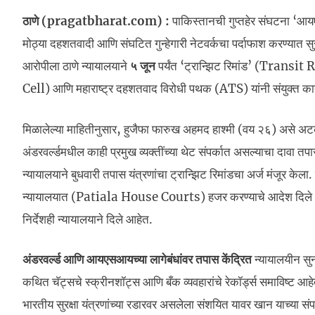
ठाणे (pragatbharat.com) :
पाकिस्तानची गुप्तहेर संघटना ‘
मोठ्या दहशतवादी आणि संघटित गुन्हेगारी नेटवर्कचा पर्दाफाश करण्यात स
आरोपीला ठाणे न्यायालयाने
५ जून
पर्यंत ‘ट्रान्झिट रिमांड’ (Transi
Cell) आणि महाराष्ट्र दहशतवाद विरोधी पथक (ATS) यांनी संयुक्त का
मिळालेल्या माहितीनुसार, हुजैफा फारुख अहमद हाश्मी (वय २६) असे अ
अंडरवर्ल्डमधील काही प्रमुख व्यक्तींच्या थेट संपर्कात असल्याचा दावा तपा
न्यायालयाने बुधवारी तपास यंत्रणांचा ट्रान्झिट रिमांडचा अर्ज मंजूर क
न्यायालयात (Patiala House Courts) हजर करण्याचे आदेश दिले आहेत.
निर्देशही न्यायालयाने दिले आहेत.
अंडरवर्ल्ड आणि आयएसआयच्या लागेबंधांवर तपास केंद्रित
न्यायालयीन सुन
कथित चॅट्सचे स्क्रीनशॉट्स आणि बँक व्यवहारांचे रेकॉर्ड्स समाविष्ट
भारतीय सुरक्षा यंत्रणांच्या रडारवर असलेला संशयित यावर खान याच्या संपर्