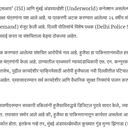
आयएसआय’ (ISI) आणि मुंबई अंडरवर्ल्डशी (Underworld) कनेक्शन असलेल्
ुरक्षा यंत्रणांना यश आले आहे. या प्रकरणी अटक करण्यात आलेल्या २६ वर्षीय 
t Remand) मंजूर केली आहे. दिल्ली पोलिसांचे विशेष पथक (Delhi Polic
रवाई करत या संशयिताला बेड्या ठोकल्या आहेत.
टक करण्यात आलेल्या संशयित आरोपीचे नाव आहे. हुजैफा हा पाकिस्तानमधील 
स यंत्रणांनी केला आहे. ठाण्यातील प्रथमवर्ग न्यायदंडाधिकारी एस. एन. कन्नुरकर
ेला. तसेच, पुढील कायदेशीर प्रक्रियेसाठी आरोपी हुजैफाला नवी दिल्लीतील पटिय
 प्रवासादरम्यान सर्व कायदेशीर आणि वैधानिक सुरक्षा नियमांचे पालन करण
ावणीदरम्यान सरकारी वकिलांनी हुजैफाविरुद्धचे डिजिटल पुरावे सादर केले, ज्याम
 आहेत. तपासात समोर आले आहे की, हुजैफा हा पाकिस्तानातून कार्यरत असलेला 
कात होता. इतकेच नव्हे तर, मुंबई अंडरवर्ल्डमधील कुख्यात गुंड मुन्ना झिंगाडा (