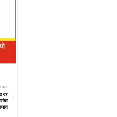
POST
दा दर
रांचा
ाघात