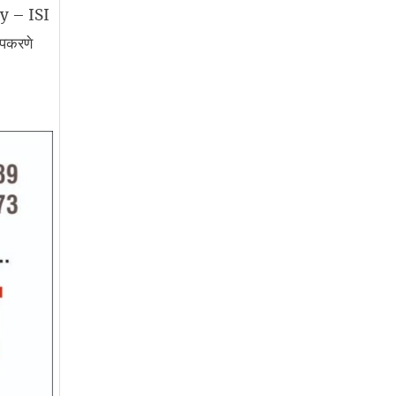
any – ISI
उपकरणे