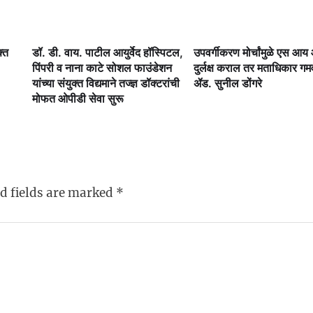
क्त
डॉ. डी. वाय. पाटील आयुर्वेद हॉस्पिटल,
उपवर्गीकरण मोर्चांमुळे एस आ
पिंपरी व नाना काटे सोशल फाउंडेशन
दुर्लक्ष कराल तर मताधिकार ग
यांच्या संयुक्त विद्यमाने तज्ज्ञ डॉक्टरांची
ॲड. सुनील डोंगरे
मोफत ओपीडी सेवा सुरू
d fields are marked
*