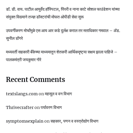
डॉ. डी. वाय. पाटील आयुर्वेद हॉस्पिटल, पिंपरी व नाना काटे सोशल फाउंडेशन यांच्या
संयुक्त विद्यमाने तज्ज्ञ डॉक्टरांची मोफत ओपीडी सेवा सुरू
उपवर्गीकरण मोर्चांमुळे एस आय आर कडे दुर्लक्ष कराल तर मताधिकार गमवाल – ॲड.
सुनील डोंगरे
मध्यवर्ती सहकारी बँकेच्या माध्यमातून शेतकरी आर्थिकदृष्ट्या सक्षम झाला पाहिजे –
पालकमंत्री जयकुमार गोरे
Recent Comments
textslangs.com
on
महसूल व वन विभाग
Thrivecrafter
on
पर्यावरण विभाग
symptomsexplain
on
सहकार, पणन व वस्‍त्रोद्योग विभाग