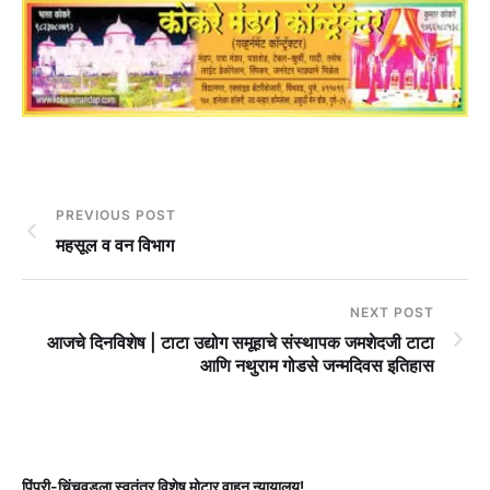
PREVIOUS POST
महसूल व वन विभाग
NEXT POST
आजचे दिनविशेष | टाटा उद्योग समूहाचे संस्थापक जमशेदजी टाटा
आणि नथुराम गोडसे जन्मदिवस इतिहास
पिंपरी-चिंचवडला स्वतंत्र विशेष मोटार वाहन न्यायालय!
प