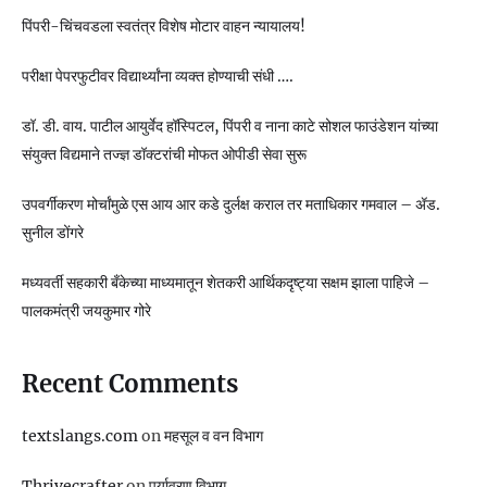
पिंपरी-चिंचवडला स्वतंत्र विशेष मोटार वाहन न्यायालय!
परीक्षा पेपरफुटीवर विद्यार्थ्यांना व्यक्त होण्याची संधी ….
डॉ. डी. वाय. पाटील आयुर्वेद हॉस्पिटल, पिंपरी व नाना काटे सोशल फाउंडेशन यांच्या
संयुक्त विद्यमाने तज्ज्ञ डॉक्टरांची मोफत ओपीडी सेवा सुरू
उपवर्गीकरण मोर्चांमुळे एस आय आर कडे दुर्लक्ष कराल तर मताधिकार गमवाल – ॲड.
सुनील डोंगरे
मध्यवर्ती सहकारी बँकेच्या माध्यमातून शेतकरी आर्थिकदृष्ट्या सक्षम झाला पाहिजे –
पालकमंत्री जयकुमार गोरे
Recent Comments
textslangs.com
on
महसूल व वन विभाग
Thrivecrafter
on
पर्यावरण विभाग