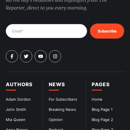
All the day's headlines and highlights from The
Reporter, direct to you every morning.
Subscribe
AUTHORS
NEWS
PAGES
Adam Gordon
For Subscribers
Home
John Smith
Breaking News
Blog Page 1
Mia Queen
Opinion
Blog Page 2
Anna Brown
Podcast
Blog Page 3