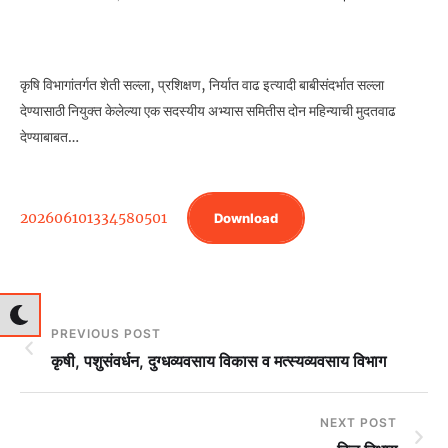
कृषि विभागांतर्गत शेती सल्ला, प्रशिक्षण, निर्यात वाढ इत्यादी बाबीसंदर्भात सल्ला
देण्यासाठी नियुक्त केलेल्या एक सदस्यीय अभ्यास समितीस दोन महिन्याची मुदतवाढ
देण्याबाबत…
202606101334580501
Download
PREVIOUS POST
कृषी, पशुसंवर्धन, दुग्‍धव्‍यवसाय विकास व मत्‍स्‍यव्‍यवसाय विभाग
NEXT POST