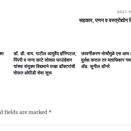
NEXT 
सहकार, पणन व वस्‍त्रोद्योग 
क्त
डॉ. डी. वाय. पाटील आयुर्वेद हॉस्पिटल,
उपवर्गीकरण मोर्चांमुळे एस आ
पिंपरी व नाना काटे सोशल फाउंडेशन
दुर्लक्ष कराल तर मताधिकार ग
यांच्या संयुक्त विद्यमाने तज्ज्ञ डॉक्टरांची
ॲड. सुनील डोंगरे
मोफत ओपीडी सेवा सुरू
d fields are marked
*