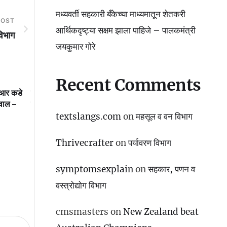
मध्यवर्ती सहकारी बँकेच्या माध्यमातून शेतकरी
POST
आर्थिकदृष्ट्या सक्षम झाला पाहिजे – पालकमंत्री
विभाग
जयकुमार गोरे
Recent Comments
य आर कडे
मध्यवर्ती सहकारी बँकेच्या माध्यमातून
महाराष्ट्राने दूरदृष्टीचा शिक्ष
मवाल –
शेतकरी आर्थिकदृष्ट्या सक्षम झाला पाहिजे
गमावला
– पालकमंत्री जयकुमार गोरे
textslangs.com
on
महसूल व वन विभाग
Thrivecrafter
on
पर्यावरण विभाग
symptomsexplain
on
सहकार, पणन व
वस्‍त्रोद्योग विभाग
cmsmasters
on
New Zealand beat