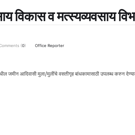
वसाय विकास व मत्‍स्‍यव्‍यवसाय वि
Comments (
0
)
Office Reporter
 येथील जमीन आदिवासी मुला/मुलींचे वसतीगृह बांधकामासाठी उपलब्ध करुन देण्य