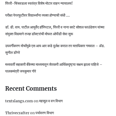
पिंपरी-चिंचवडला स्वतंत्र विशेष मोटार वाहन न्यायालय!
परीक्षा पेपरफुटीवर विद्यार्थ्यांना व्यक्त होण्याची संधी ….
डॉ. डी. वाय. पाटील आयुर्वेद हॉस्पिटल, पिंपरी व नाना काटे सोशल फाउंडेशन यांच्या
संयुक्त विद्यमाने तज्ज्ञ डॉक्टरांची मोफत ओपीडी सेवा सुरू
उपवर्गीकरण मोर्चांमुळे एस आय आर कडे दुर्लक्ष कराल तर मताधिकार गमवाल – ॲड.
सुनील डोंगरे
मध्यवर्ती सहकारी बँकेच्या माध्यमातून शेतकरी आर्थिकदृष्ट्या सक्षम झाला पाहिजे –
पालकमंत्री जयकुमार गोरे
Recent Comments
textslangs.com
on
महसूल व वन विभाग
Thrivecrafter
on
पर्यावरण विभाग