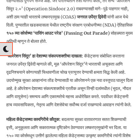
राहण्यासाठी पूर्णपणे सज्ज आहे. जर परिस्थितीने तशी मागणी केली, तर सैन्य ‘ऑपरेशन
सिंदूर २.०’ (Operation Sindoor 2.0) राबवण्यासही मागे-पुढे पाहणार नाही,
अशी ठाम ग्वाही भारताचे लष्करप्रमुख (COAS)
जनरल उपेंद्र द्विवेदी
यांनी आज येथे
दिली. पुण्यातील खडकवासला येथील राष्ट्रीय संरक्षण प्रबोधनीच्या (NDA) ऐतिहासिक
१५० व्या कोर्सच्या ‘पासिंग आउट परेड’ (Passing Out Parade)
सोहळ्यात मुख्य
अतिथी म्हणून ते बोलत होते.
‘ऑपरेशन सिंदूर’ हा देशाच्या संकल्पशक्तीचा दाखला:
कॅडेट्सना संबोधित करताना
जनरल उपेंद्र द्विवेदी म्हणाले की, मूळ ‘ऑपरेशन सिंदूर’ने भारताची अचूकता आणि
दृढनिश्चयाने कोणत्याही चिथावणीला चोख प्रत्युत्तर देण्याची क्षमता सिद्ध केली आहे.
उदयोन्मुख सुरक्षा आव्हानांना तोंड देण्यासाठी या ऑपरेशनने एक नवा वस्तुपाठ घालून दिला
आहे. हे ऑपरेशन देशाच्या संकल्पशक्तीचे प्रतीक असून तिन्ही दलांमधील (भूदल, नौदल
आणि वायुसेना) समन्वय आणि एकात्मतेचे महत्त्व अधोरेखित करते. पदवीधर कॅडेट्सनी
हाच व्यावसायिकता, नेतृत्व आणि देशसेवेचा सर्वोच्च दर्जा राखण्याचे आवाहन त्यांनी केले.
महिला कॅडेट्सच्या कामगिरीचे कौतुक:
बदलत्या सुरक्षा वातावरणात सतत शिकण्याची
वृत्ती, अनुकूलता आणि सकारात्मक दृष्टिकोन ठेवण्यावर लष्करप्रमुखांनी भर दिला. या
१५० व्या कोर्समधून उत्तीर्ण झालेल्या महिला कॅडेट्सच्या उत्कृष्ट कामगिरीचे त्यांनी विशेष