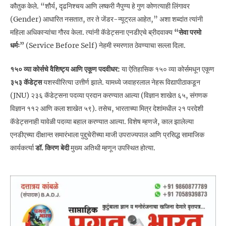
कौतुक केले. “शौर्य, दृढनिश्चय आणि लष्करी नैपुण्य हे गुण कोणत्याही लिंगावर
(Gender) आधारित नसतात, तर ते जेंडर-न्यूट्रल आहेत,” अशा शब्दांत त्यांनी
महिला अधिकाऱ्यांचा गौरव केला. त्यांनी कॅडेट्सना एनडीएचे ब्रीदवाक्य
“सेवा परमो
धर्मः”
(Service Before Self) नेहमी स्मरणात ठेवण्याचा सल्ला दिला.
१५० व्या कोर्सचे वैशिष्ट्य आणि एकूण पदवीधर:
या ऐतिहासिक १५० व्या कोर्समधून एकूण
३५३ कॅडेट्स
यशस्वीरित्या उत्तीर्ण झाले. यामध्ये जवाहरलाल नेहरू विद्यापीठाकडून
(JNU) २३६ कॅडेट्सना पदव्या प्रदान करण्यात आल्या (विज्ञान शाखेत ६५, संगणक
विज्ञान ११२ आणि कला शाखेत ५९). तसेच, भारताच्या मित्र देशांमधील २१ परदेशी
कॅडेट्सनाही यावेळी पदव्या बहाल करण्यात आल्या. विशेष म्हणजे, काल झालेल्या
एनडीएच्या दीक्षान्त समारंभाला पुद्दुचेरीच्या माजी उपराज्यपाल आणि प्रसिद्ध सामाजिक
कार्यकर्त्या
डॉ. किरण बेदी
मुख्य अतिथी म्हणून उपस्थित होत्या.