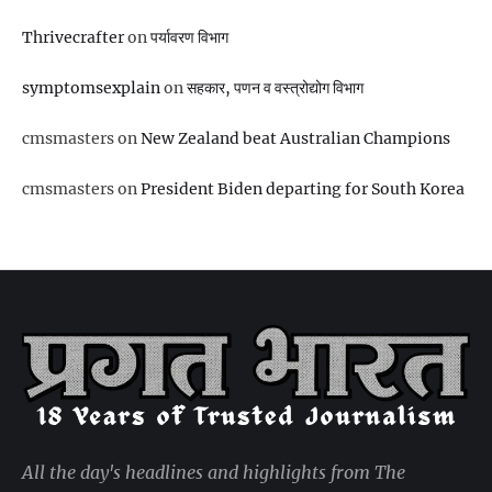
Thrivecrafter
on
पर्यावरण विभाग
symptomsexplain
on
सहकार, पणन व वस्‍त्रोद्योग विभाग
cmsmasters
on
New Zealand beat Australian Champions
cmsmasters
on
President Biden departing for South Korea
All the day's headlines and highlights from The