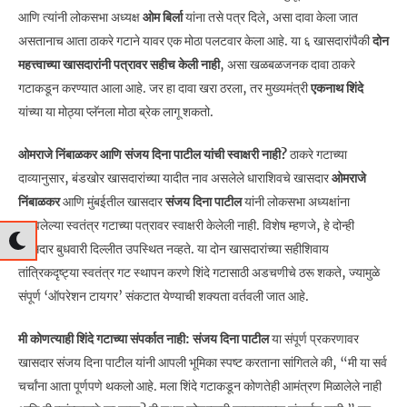
आणि त्यांनी लोकसभा अध्यक्ष
ओम बिर्ला
यांना तसे पत्र दिले, असा दावा केला जात
असतानाच आता ठाकरे गटाने यावर एक मोठा पलटवार केला आहे. या ६ खासदारांपैकी
दोन
महत्त्वाच्या खासदारांनी पत्रावर सहीच केली नाही
, असा खळबळजनक दावा ठाकरे
गटाकडून करण्यात आला आहे. जर हा दावा खरा ठरला, तर मुख्यमंत्री
एकनाथ शिंदे
यांच्या या मोठ्या प्लॅनला मोठा ब्रेक लागू शकतो.
ओमराजे निंबाळकर आणि संजय दिना पाटील यांची स्वाक्षरी नाही?
ठाकरे गटाच्या
दाव्यानुसार, बंडखोर खासदारांच्या यादीत नाव असलेले धाराशिवचे खासदार
ओमराजे
निंबाळकर
आणि मुंबईतील खासदार
संजय दिना पाटील
यांनी लोकसभा अध्यक्षांना
पाठवलेल्या स्वतंत्र गटाच्या पत्रावर स्वाक्षरी केलेली नाही. विशेष म्हणजे, हे दोन्ही
खासदार बुधवारी दिल्लीत उपस्थित नव्हते. या दोन खासदारांच्या सहीशिवाय
तांत्रिकदृष्ट्या स्वतंत्र गट स्थापन करणे शिंदे गटासाठी अडचणीचे ठरू शकते, ज्यामुळे
संपूर्ण ‘ऑपरेशन टायगर’ संकटात येण्याची शक्यता वर्तवली जात आहे.
मी कोणत्याही शिंदे गटाच्या संपर्कात नाही: संजय दिना पाटील
या संपूर्ण प्रकरणावर
खासदार संजय दिना पाटील यांनी आपली भूमिका स्पष्ट करताना सांगितले की, “मी या सर्व
चर्चांना आता पूर्णपणे थकलो आहे. मला शिंदे गटाकडून कोणतेही आमंत्रण मिळालेले नाही