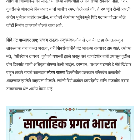
आणि मी त्यांच्याकडे का जाऊ? मी सध्या कोणत्याही खासदाराच्या संपर्कात नाही.” तर
दुसरीकडे ओमराजे निंबाळकर यांनी आधीच स्पष्ट केले आहे की, ते
२० जून रोजी
आपली
अंतिम भूमिका जाहीर करतील. या दोन्ही नेत्यांच्या भूमिकेमुळे शिंदे गटाच्या गोटात मोठी
कोंडी निर्माण झाल्याचे बोलले जात आहे.
शिंदे गट दाव्यावर ठाम; संजय राऊत आक्रमक
एकीकडे ठाकरे गट हा गेम उलथवून
लावल्याचा दावा करत असला, तरी
शिवसेना शिंदे गट
आपल्या दाव्यावर ठाम आहे. त्यांच्या
मते, ‘ऑपरेशन टायगर’ पूर्णपणे यशस्वी झाले असून सर्व कायदेशीर बाबी तपासून पुढील
दोन दिवसांत याची अधिकृत घोषणा केली जाईल. दरम्यान, पक्षाला पडणारे हे मोठे खिंडार
पाहून ठाकरे गटाचे खासदार
संजय राऊत
दिल्लीतील पत्रकार परिषदेत कमालीचे
आक्रमक झालेले पाहायला मिळाले. त्यांनी विरोधकांवर कायदेशीर आणि राजकीय दबाव
टाकल्याचा थेट आरोप केला आहे.