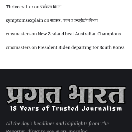
Thrivecrafter
on
पर्यावरण विभाग
symptomsexplain
on
सहकार, पणन व वस्‍त्रोद्योग विभाग
cmsmasters
on
New Zealand beat Australian Champions
cmsmasters
on
President Biden departing for South Korea
All the day's headlines and highlights from The
Reporter, direct to you every morning.