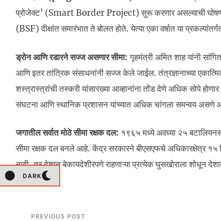
प्रोजेक्ट’ (Smart Border Project) सुरू करणार असल्याची घोषणा केंद्
(BSF) दीक्षांत समारंभात ते बोलत होते. येत्या एका वर्षात या प्रकल्पांतर
ड्रोन आणि रडारने सज्ज असणार सीमा:
गृहमंत्री अमित शाह यांनी सांगितले 
आणि इतर तांत्रिक संसाधनांनी सज्ज केले जाईल. तंत्रज्ञानाच्या एकात्म
शस्त्रास्त्रांची तस्करी यांसारख्या आव्हानांना तोंड देणे अधिक सोपे होण
संघटना आणि स्थानिक प्रशासन यांच्यात अधिक चांगला समन्वय असणे आवश
जगातील सर्वात मोठे सीमा रक्षक दल:
१९६५ मध्ये अवघ्या २५ बटालियनसह
सीमा रक्षक दल बनले आहे. केंद्र सरकारने बीएसएफचे अधिकारक्षेत्र 
नाही, तर देशात बेकायदेशीरपणे राहणाऱ्या प्रत्येक घुसखोराला शोधून देशाब
DARK
PREVIOUS POST