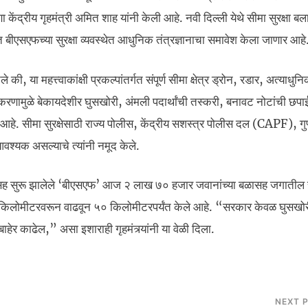
रीय गृहमंत्री अमित शाह यांनी केली आहे. नवी दिल्ली येथे सीमा सुरक्षा बला
्गत बीएसएफच्या सुरक्षा व्यवस्थेत आधुनिक तंत्रज्ञानाचा समावेश केला जाणार आहे
की, या महत्त्वाकांक्षी प्रकल्पांतर्गत संपूर्ण सीमा क्षेत्र ड्रोन, रडार, अत्याधुनि
िकरणामुळे बेकायदेशीर घुसखोरी, अंमली पदार्थांची तस्करी, बनावट नोटांची छप
ार आहे. सीमा सुरक्षेसाठी राज्य पोलीस, केंद्रीय सशस्त्र पोलीस दल (CAPF), गुप
्यक असल्याचे त्यांनी नमूद केले.
 सुरू झालेले ‘बीएसएफ’ आज २ लाख ७० हजार जवानांच्या बळासह जगातील सर
१५ किलोमीटरवरून वाढवून ५० किलोमीटरपर्यंत केले आहे. “सरकार केवळ घुसखो
ाहेर काढेल,” असा इशाराही गृहमंत्र्यांनी या वेळी दिला.
NEXT 