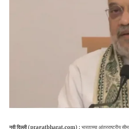
नवी दिल्ली (pragatbharat.com) :
भारताच्या आंतरराष्ट्रीय सीम