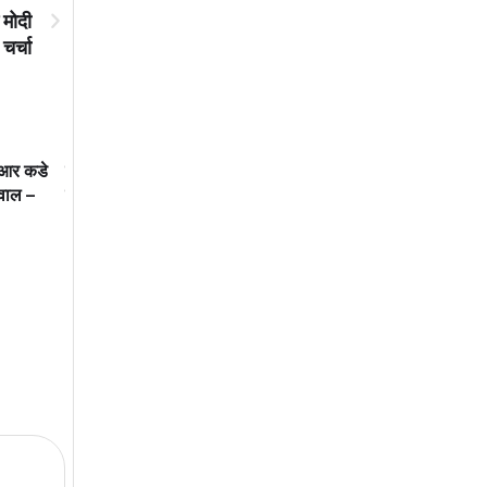
 मोदी
 चर्चा
य आर कडे
मध्यवर्ती सहकारी बँकेच्या माध्यमातून
महाराष्ट्राने दूरदृष्टीचा शिक्ष
मवाल –
शेतकरी आर्थिकदृष्ट्या सक्षम झाला पाहिजे
गमावला
– पालकमंत्री जयकुमार गोरे