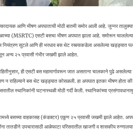
 धक्कादायक आणि भीषण अपघाताची मोठी बातमी समोर आली आहे. जुन्नर तालुक्याती
न मंडळाच्या (MSRTC) एसटी बसचा भीषण अपघात झाला आहे. समोरून चाललेल्य
 नियंत्रण सुटले आणि ही भरधाव बस थेट रस्त्याकडेला असलेल्या खड्ड्यात प
सून अन्य २५ प्रवासी गंभीर जखमी झाले आहेत.
हितीनुसार, ही एसटी बस महामार्गावरून जात असताना चालकाने पुढे असलेल्या
यंत्रण न राहिल्याने बस थेट खड्ड्यात कोसळली. हा अपघात इतका भीषण होता की
ातील स्थानिकांनी घटनास्थळी मोठी गर्दी केली. स्थानिकांच्या प्रसंगावधाना
मध्ये बसच्या वाहकासह (कंडक्टर) एकूण २५ प्रवासी जखमी झाले आहेत. अप
खमींना तातडीने उपचारासाठी आळेफाटा परिसरातील खाजगी व शासकीय रुग्णाल