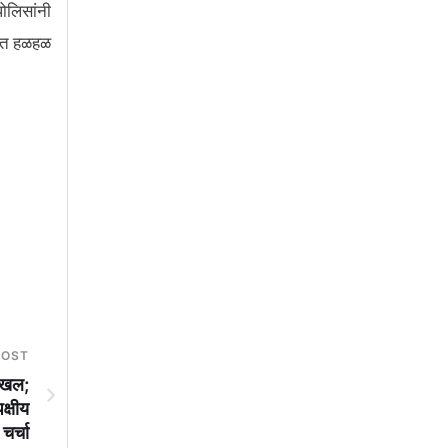
पोलिसांनी
सरात हळहळ
POST
दाखल;
क्षीय
चर्चा