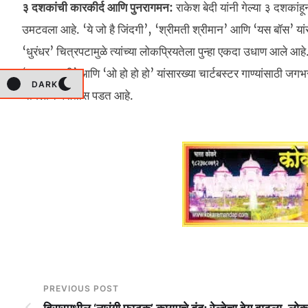
३ दशकांची कारकीर्द आणि पुनरागमन:
राकेश बेदी यांनी गेल्या ३ दशका
उमटवला आहे. ‘ये जो है जिंदगी’, ‘श्रीमती श्रीमान’ आणि ‘यस बॉस’ यांस
‘धुरंधर’ चित्रपटामुळे त्यांच्या लोकप्रियतेला पुन्हा एकदा उधाण आले आह
‘गल बन गयी’ आणि ‘ओ हो हो हो’ यांसारख्या चार्टबस्टर गाण्यांसाठी जगभर प्
DARK
चांगलीच पसंतीस पडत आहे.
PREVIOUS POST