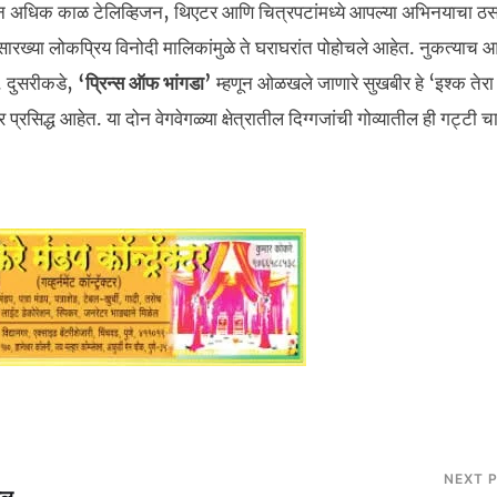
ंहून अधिक काळ टेलिव्हिजन, थिएटर आणि चित्रपटांमध्ये आपल्या अभिनयाचा ठस
ारख्या लोकप्रिय विनोदी मालिकांमुळे ते घराघरांत पोहोचले आहेत. नुकत्याच आ
े. दुसरीकडे,
‘प्रिन्स ऑफ भांगडा’
म्हणून ओळखले जाणारे सुखबीर हे ‘इश्क तेरा
रसिद्ध आहेत. या दोन वेगवेगळ्या क्षेत्रातील दिग्गजांची गोव्यातील ही गट्टी चाह
NEXT 