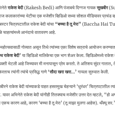
भिनेते
राकेश बेदी
(Rakesh Bedi) आणि पंजाबचे दिग्गज गायक
सुखबीर
(Su
ग्गज कलाकारांच्या भेटीचा एक मजेशीर व्हिडिओ सध्या सोशल मीडियावर प्रचंड व
स्टर चित्रपटातील राकेश बेदी यांचा
“बच्चा है तू मेरा”
(Baccha Hai Tu
 चाहत्यांमध्ये आनंदाचे वातावरण आहे.
 महोत्सवासाठी गोव्यात असून तिथे त्यांच्या एका विशेष सत्राचे आयोजन करण्या
थ राकेश बेदी’
या व्हिडिओ मालिकेचा एक भाग शेअर केला. व्हिडिओमध्ये राकेश 
क्ती भेटली आहे जिच्यावर मी मनापासून प्रेम करतो. ते अतिशय सुंदर गातात, ते
 त्यांनी त्यांचे प्रसिद्ध गाणे
‘सौदा खरा खरा…’
गायला सुरुवात केली.
ने राकेश बेदी यांच्याकडे पाहत हसतमुख चेहऱ्याने ‘धुरंधर’ चित्रपटातील त्या
े. यावर अभिनेते राकेश बेदी यांनीही तितक्याच मजेशीर उत्तर देत म्हटले, “हो अ
े एकच कारण आहे, कारण ‘बच्चा है तू मेरा’ (तू माझा मुलगा आहेस). थँक्यू सर.