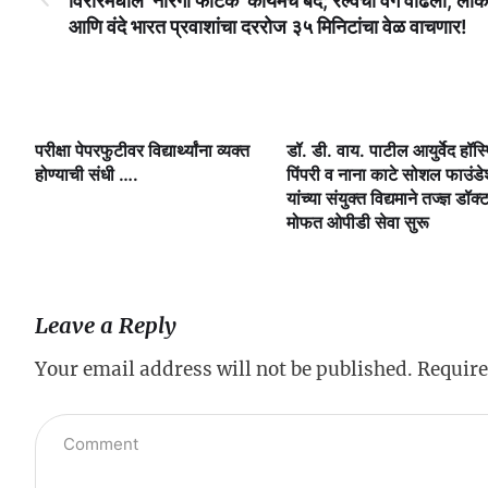
विरारमधील ‘नारंगी फाटक’ कायमचे बंद; रेल्वेचा वेग वाढला, लो
आणि वंदे भारत प्रवाशांचा दररोज ३५ मिनिटांचा वेळ वाचणार!
टल,
परीक्षा पेपरफुटीवर विद्यार्थ्यांना व्यक्त
डॉ. डी. वाय. पाटील आयुर्वेद हॉस
वाय.
होण्याची संधी ….
पिंपरी व नाना काटे सोशल फाउंड
नाना
यांच्या संयुक्त विद्यमाने तज्ज्ञ डॉक्
त
मोफत ओपीडी सेवा सुरू
ीडी
Leave a Reply
Your email address will not be published.
Require