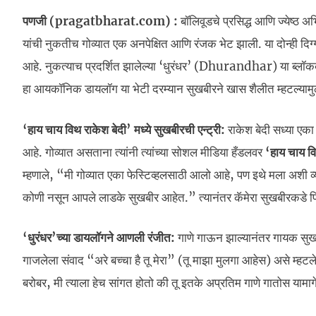
पणजी (pragatbharat.com) :
बॉलिवूडचे प्रसिद्ध आणि ज्येष्ठ अ
यांची नुकतीच गोव्यात एक अनपेक्षित आणि रंजक भेट झाली. या दोन्ही दि
आहे. नुकत्याच प्रदर्शित झालेल्या ‘धुरंधर’ (Dhurandhar) या ब्लॉकब
हा आयकॉनिक डायलॉग या भेटी दरम्यान सुखबीरने खास शैलीत म्हटल्यामुळे
‘हाय चाय विथ राकेश बेदी’ मध्ये सुखबीरची एन्ट्री:
राकेश बेदी सध्या एका
आहे. गोव्यात असताना त्यांनी त्यांच्या सोशल मीडिया हँडलवर
‘हाय चाय वि
म्हणाले, “मी गोव्यात एका फेस्टिव्हलसाठी आलो आहे, पण इथे मला अशी व्य
कोणी नसून आपले लाडके सुखबीर आहेत.” त्यानंतर कॅमेरा सुखबीरकडे फिरताच
‘धुरंधर’च्या डायलॉगने आणली रंजीत:
गाणे गाऊन झाल्यानंतर गायक सुखबीर
गाजलेला संवाद “अरे बच्चा है तू मेरा” (तू माझा मुलगा आहेस) असे म्हटल
बरोबर, मी त्याला हेच सांगत होतो की तू इतके अप्रतिम गाणे गातोस यामाग