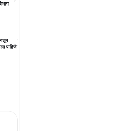
विभाग
मातून
महाराष्ट्राने दूरदृष्टीचा शिक्षणमहर्षी
विशेष संक्षिप्त मतदारयादी पुन
ाला पाहिजे
गमावला
कार्यक्रमात बदल