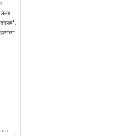
ा
लेल्या
 तडपावे’,
त्यांच्या
POST