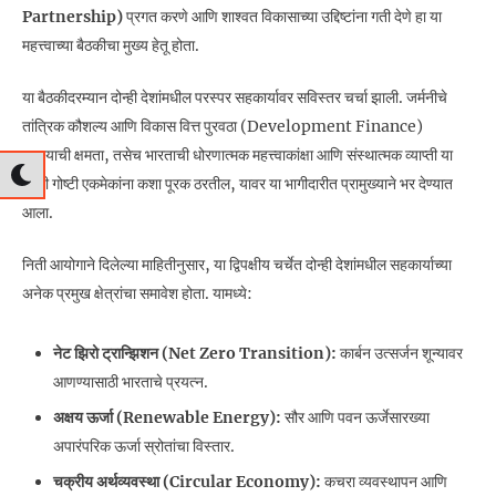
Partnership)
प्रगत करणे आणि शाश्वत विकासाच्या उद्दिष्टांना गती देणे हा या
महत्त्वाच्या बैठकीचा मुख्य हेतू होता.
या बैठकीदरम्यान दोन्ही देशांमधील परस्पर सहकार्यावर सविस्तर चर्चा झाली. जर्मनीचे
तांत्रिक कौशल्य आणि विकास वित्त पुरवठा (Development Finance)
करण्याची क्षमता, तसेच भारताची धोरणात्मक महत्त्वाकांक्षा आणि संस्थात्मक व्याप्ती या
दोन्ही गोष्टी एकमेकांना कशा पूरक ठरतील, यावर या भागीदारीत प्रामुख्याने भर देण्यात
आला.
निती आयोगाने दिलेल्या माहितीनुसार, या द्विपक्षीय चर्चेत दोन्ही देशांमधील सहकार्याच्या
अनेक प्रमुख क्षेत्रांचा समावेश होता. यामध्ये:
नेट झिरो ट्रान्झिशन (Net Zero Transition):
कार्बन उत्सर्जन शून्यावर
आणण्यासाठी भारताचे प्रयत्न.
अक्षय ऊर्जा (Renewable Energy):
सौर आणि पवन ऊर्जेसारख्या
अपारंपरिक ऊर्जा स्रोतांचा विस्तार.
चक्रीय अर्थव्यवस्था (Circular Economy):
कचरा व्यवस्थापन आणि