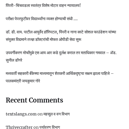
पिंपरी-चिंचवडला स्वतंत्र विशेष मोटार वाहन न्यायालय!
परीक्षा पेपरफुटीवर विद्यार्थ्यांना व्यक्त होण्याची संधी ….
डॉ. डी. वाय. पाटील आयुर्वेद हॉस्पिटल, पिंपरी व नाना काटे सोशल फाउंडेशन यांच्या
संयुक्त विद्यमाने तज्ज्ञ डॉक्टरांची मोफत ओपीडी सेवा सुरू
उपवर्गीकरण मोर्चांमुळे एस आय आर कडे दुर्लक्ष कराल तर मताधिकार गमवाल – ॲड.
सुनील डोंगरे
मध्यवर्ती सहकारी बँकेच्या माध्यमातून शेतकरी आर्थिकदृष्ट्या सक्षम झाला पाहिजे –
पालकमंत्री जयकुमार गोरे
Recent Comments
textslangs.com
on
महसूल व वन विभाग
Thrivecrafter
on
पर्यावरण विभाग