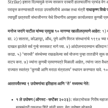
Strike) इशारा दिल्यामुळे राज्य सरकार दरबारी हालचालींना प्रचंड वेग 
परावृत्त करण्यासाठी मराठा उपसमितीचे अध्यक्ष तथा मंत्री
राधाकृष्ण विखे
त्यापूर्वी छत्रपती संभाजीनगर येथे विभागीय आयुक्त कार्यालयात कुणबी 
मनोज जरांगे पाटील यांच्या प्रमुख १० मागण्या खालीलप्रमाणे आहेत:
१) म
द्या. २) सातारा, कोल्हापूर, औंध, पुणे आणि मिरज संस्थानांचे १९९४ च
दाखल झालेले सर्व गुन्हे सरसकट मागे घ्या. ४) आंदोलनादरम्यान बलिदान 
काढा. ५) ‘सारथी’ संस्थेच्या रखडलेल्या सर्व योजना पुन्हा तातडीने सुरू
वाटप करा. ७) ज्यांना कुणबी प्रमाणपत्रे मिळाली आहेत, त्यांना जात वै
राज्यात स्वतंत्र ‘कुणबी आणि मराठा मंत्रालय’ स्थापन करण्यात यावे. १०
आतापर्यंतच्या ९ उपोषणांचा इतिहास आणि ‘ते’ मध्यस्थ नेते:
१ ले उपोषण (ऑगस्ट-सप्टेंबर २०२३):
संकटमोचक गिरीष महाजन य
मुख्यमंत्री एकनाथ शिंदे यांनी स्वतः येत उपोषण सोडवले.