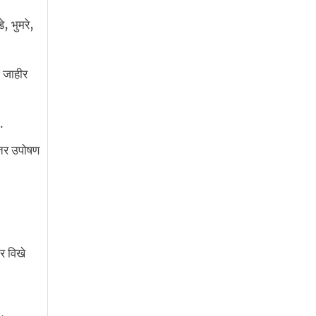
े, भुमरे,
ा जाहीर
.
नंतर उपोषण
र विखे