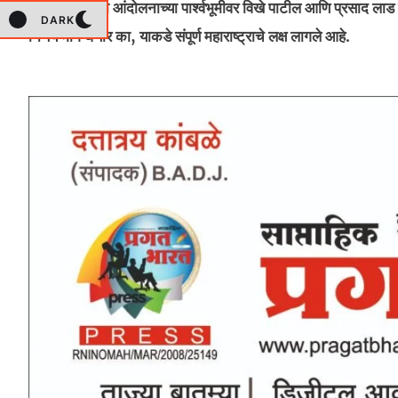
आता या १० व्या आंदोलनाच्या पार्श्वभूमीवर विखे पाटील आणि प्रसाद ला
DARK
निर्णय मागे घेणार का, याकडे संपूर्ण महाराष्ट्राचे लक्ष लागले आहे.