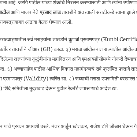
आला आहे. जरांगे पाटील यांच्या शंकांचे निरसन करण्यासाठी आणि त्यांना उपोषण
 पाटील
आणि भाजप नेते
प्रसाद लाड
तातडीने अंतरवाली सराटीकडे रवाना झाले
प्रमाणपत्राबाबत आढावा बैठक घेण्यात आली.
राठवाड्यातील सर्व मराठ्यांना तातडीने कुणबी प्रमाणपत्र (Kunbi Certif
्या धर्तीवर तातडीने जीआर (GR) काढा. ३) मराठा आंदोलनात राज्यातील आंदोलक
दिलेल्या तरुणांच्या कुटुंबीयांना महावितरण आणि एमआयडीसीमध्ये नोकरी देण्य
 करा. ६) अण्णासाहेब पाटील आर्थिक विकास महामंडळाचे सर्व प्रलंबित परतावे ता
धता प्रमाणपत्र (Validity) त्वरित द्या. ८) सध्याची मराठा उपसमिती बरखास्त
) शिंदे समितीला मुदतवाढ देऊन पुढील रेकॉर्ड तपासण्याचे आदेश द्या.
ांचे प्रयत्न अपयशी ठरले. नंतर अर्जुन खोतकर, राजेश टोपे जीआर घेऊन गे