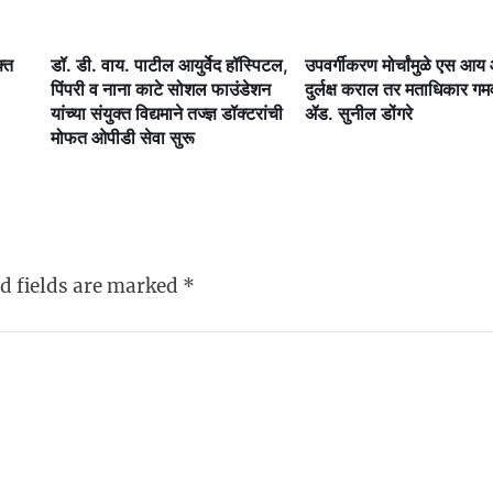
क्त
डॉ. डी. वाय. पाटील आयुर्वेद हॉस्पिटल,
उपवर्गीकरण मोर्चांमुळे एस आ
पिंपरी व नाना काटे सोशल फाउंडेशन
दुर्लक्ष कराल तर मताधिकार ग
यांच्या संयुक्त विद्यमाने तज्ज्ञ डॉक्टरांची
ॲड. सुनील डोंगरे
मोफत ओपीडी सेवा सुरू
d fields are marked
*