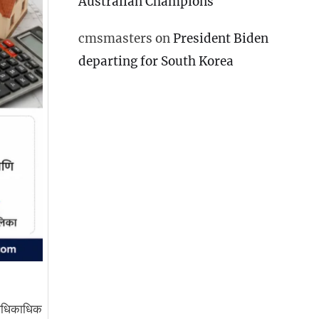
Australian Champions
cmsmasters
on
President Biden
departing for South Korea
 अधिकाधिक