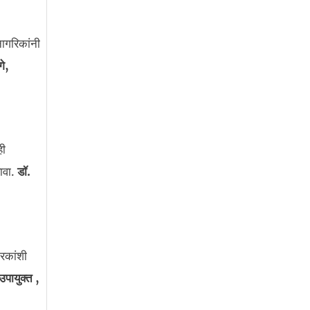
नागरिकांनी
गे,
ही
ावा.
डॉ.
ारकांशी
पायुक्त ,