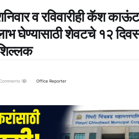
शनिवार व रविवारीही कॅश काऊं
लाभ घेण्यासाठी शेवटचे १२ दिव
शिल्लक
Comments (
0
)
Office Reporter