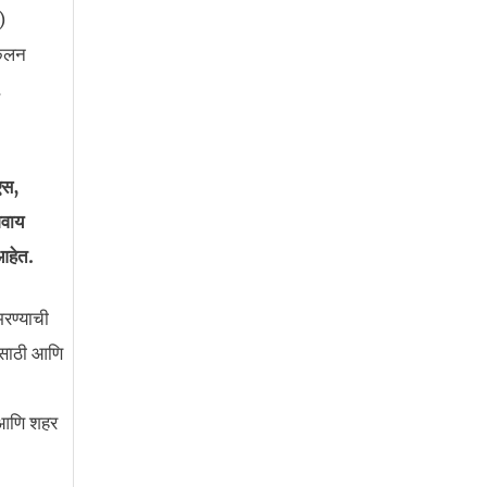
)
ंकलन
.
एस,
िवाय
आहेत.
रण्याची
यासाठी आणि
ा आणि शहर