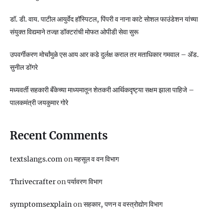
डॉ. डी. वाय. पाटील आयुर्वेद हॉस्पिटल, पिंपरी व नाना काटे सोशल फाउंडेशन यांच्या
संयुक्त विद्यमाने तज्ज्ञ डॉक्टरांची मोफत ओपीडी सेवा सुरू
उपवर्गीकरण मोर्चांमुळे एस आय आर कडे दुर्लक्ष कराल तर मताधिकार गमवाल – ॲड.
सुनील डोंगरे
मध्यवर्ती सहकारी बँकेच्या माध्यमातून शेतकरी आर्थिकदृष्ट्या सक्षम झाला पाहिजे –
पालकमंत्री जयकुमार गोरे
Recent Comments
textslangs.com
on
महसूल व वन विभाग
Thrivecrafter
on
पर्यावरण विभाग
symptomsexplain
on
सहकार, पणन व वस्‍त्रोद्योग विभाग