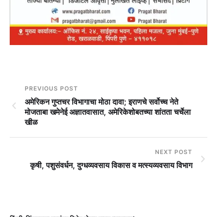
PREVIOUS POST
अमेरिकन गुप्तचर विभागाचा मोठा दावा; इराणचे सर्वोच्च नेते
मोजताबा खमेनेई अज्ञातवासात, अमेरिकेशोबतच्या शांतता चर्चेला
खीळ
NEXT POST
कृषी, पशुसंवर्धन, दुग्‍धव्‍यवसाय विकास व मत्‍स्‍यव्‍यवसाय विभाग