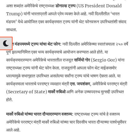
अशा शब्दांत अमेरिकेचे राष्ट्राध्यक्ष
डोनाल्ड ट्रम्प
(US President Donald
Trump) यांनी भारताप्रती आपले प्रेम व्यक्त केले आहे. नवी दिल्लीतील ‘भारत
मंडपम’ येथे आयोजित एका कार्यक्रमात ट्रम्प यांनी थेट फोनवरून उपस्थितांशी संवाद
साधला.
भारत मंडपममध्ये ट्रम्प यांचा थेट फोन:
नवी दिल्लीत अमेरिकेच्या स्वातंत्र्याला २५० वर्षे
पूर्ण झाल्यानिमित्त एका भव्य कार्यक्रमाचे आयोजन करण्यात आले होते. या
कार्यक्रमादरम्यान अमेरिकेचे भारतातील राजदूत
सर्जियो गोर
(Sergio Gor) यांना
राष्ट्राध्यक्ष ट्रम्प यांनी थेट फोन केला. राजदूतांनी आपला फोन थेट माईकसमोर
धरल्यामुळे सभागृहात उपस्थित असलेल्या सर्वांना ट्रम्प यांचे भाषण ऐकता आले. या
कार्यक्रमाला भारताचे परराष्ट्र व्यवहार मंत्री
एस. जयशंकर
, अमेरिकेचे परराष्ट्र मंत्री
(Secretary of State)
मार्को रुबिओ
आणि अनेक उच्चपदस्थ मुत्सद्दी उपस्थित
होते.
मार्को रुबिओ यांच्या भारत दौऱ्यादरम्यान वक्तव्य:
राष्ट्राध्यक्ष ट्रम्प यांचे हे वक्तव्य
अमेरिकेचे परराष्ट्र मंत्री मार्को रुबिओ यांच्या चार दिवसीय भारत दौऱ्याच्या पार्श्वभूमीवर
आले आहे.