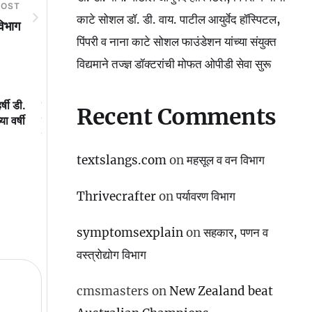
POST
काटे सोशल डॉ. डी. वाय. पाटील आयुर्वेद हॉस्पिटल,
विभाग
पिंपरी व नाना काटे सोशल फाउंडेशन यांच्या संयुक्त
विद्यमाने तज्ज्ञ डॉक्टरांची मोफत ओपीडी सेवा सुरू
र्षी डी.
डॉ. डी. वाय. पाटील आयुर्वेद हॉस्पिटल,
महाराष्ट्रात पहिल्यांदाच ‘साह
Recent Comments
ा वर्षी
पिंपरी व नाना काटे सोशल डॉ. डी. वाय.
नावाने झालेल्या ‘साहित्यरत
पाटील आयुर्वेद हॉस्पिटल, पिंपरी व नाना
मध्ये’ हजारो युवा एकत्र धाव
काटे सोशल फाउंडेशन यांच्या संयुक्त
उपक्रमाबद्दल आमदार अमित ग
textslangs.com
on
महसूल व वन विभाग
विद्यमाने तज्ज्ञ डॉक्टरांची मोफत ओपीडी
मनपा आयुक्त डॉ. विजय सूर्यव
सेवा सुरू
विशेष अभिनंदन
Thrivecrafter
on
पर्यावरण विभाग
symptomsexplain
on
सहकार, पणन व
वस्‍त्रोद्योग विभाग
cmsmasters
on
New Zealand beat