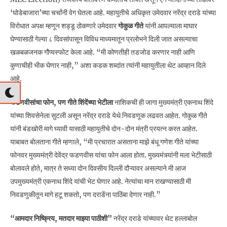
‘घोडेबाजारा’च्या चर्चांनी वेग घेतला आहे. महायुतीचे अधिकृत उमेदवार नरेंद्र दराडे यांच्या
विरोधात अपक्ष म्हणून शड्डू ठोकणारे उमेदवार
गोकुळ गीते
यांनी आपल्याला माघार
घेण्यासाठी गेल्या ८ दिवसांपासून विविध माध्यमातून प्रलोभने दिली जात असल्याचा
खळबळजनक गौप्यस्फोट केला आहे. “मी कोणतीही तडजोड करणार नाही आणि
कुणाचीही भीक घेणार नाही,” अशा कडक शब्दांत त्यांनी महायुतीला थेट आव्हान दिले
आहे.
फडणवीसांचा फोन, पण गीते शिंदेंच्या भेटीला
नाशिकची ही जागा मुख्यमंत्री एकनाथ शिंदे
यांच्या शिवसेनेला सुटली असून नरेंद्र दराडे येथे निवडणूक लढवत आहेत. गोकुळ गीते
यांनी बंडखोरी मागे घ्यावी यासाठी महायुतीचे दोन-दोन मंत्री प्रयत्न करत आहेत.
याबाबत बोलताना गीते म्हणाले, “मी प्रचारात असताना माझे बंधू गणेश गीते यांच्या
फोनवर मुख्यमंत्री देवेंद्र फडणवीस यांचा फोन आला होता. मुख्यमंत्र्यांनी मला भेटीसाठी
बोलावले होते, मात्र ते सध्या दोन दिवसीय दिल्ली दौऱ्यावर असल्याने मी आज
उपमुख्यमंत्री एकनाथ शिंदे यांची भेट घेणार आहे. नेत्यांचा मान राखण्यासाठी मी
निवडणुकीतून मागे हटू शकतो, पण दराडेंना पाठिंबा देणार नाही.”
“आमदार निष्क्रिय, मतदार माझ्या पाठीशी”
नरेंद्र दराडे यांच्यावर थेट हल्लाबोल