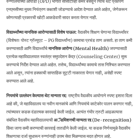
रुग्णालयांच्या ओपीडी (OPD) भागात सीसीटीव्ही कॅमेरे बसवून त्याचे थेट प्रक्षेपण
एनएमसीच्या मुख्य नियंत्रण कक्षाशी जोडण्याचे आदेश देण्यात आले आहेत, जेणेकरून
कोणत्याही प्रकारची खोटी आकडेवारी सादर करता येणार नाही.
विद्यार्थ्यांच्या मानसिक आरोग्यासाठी विशेष पाऊल:
वैद्यकीय शिक्षण घेणाऱ्या विद्यार्थ्यांवर
(विशेषतः पोस्ट ग्रॅज्युएट – PG विद्यार्थ्यांना) कामाचा प्रचंड ताण असतो. हा ताण कमी
करण्यासाठी आणि विद्यार्थ्यांचे
मानसिक आरोग्य (Mental Health)
जपण्यासाठी
प्रत्येक महाविद्यालयात स्वतंत्र समुपदेशन केंद्र (Counseling Center) सुरू
करण्याचे निर्देश देण्यात आले आहेत. तसेच, विद्यार्थ्यांच्या कामाचे तास निश्चित करण्यात
आले असून, त्यांना हक्काची साप्ताहिक सुट्टी नाकारता येणार नाही, असेही स्पष्ट
करण्यात आले आहे.
नियमांचे उल्लंघन केल्यास थेट मान्यता रद्द:
राष्ट्रीय वैद्यकीय आयोगाने स्पष्ट इशारा दिला
आहे की, जे महाविद्यालय या नवीन मानकांचे आणि नियमांचे काटेकोर पालन करणार नाही,
त्यांच्यावर कडक दंडात्मक कारवाई केली जाईल. अत्यंत गंभीर त्रुटी आढळल्यास
संबंधित वैद्यकीय महाविद्यालयाची
अॅडमिशनची मान्यता रद्द (De-recognition)
किंवा जागा कमी करण्याची कारवाई तातडीने केली जाईल. या कडक निर्णयामुळे वैद्यकीय
शिक्षणाचा दर्जा सुधारून रुग्णांनाही उत्तम सेवा मिळण्यास मदत होणार आहे.