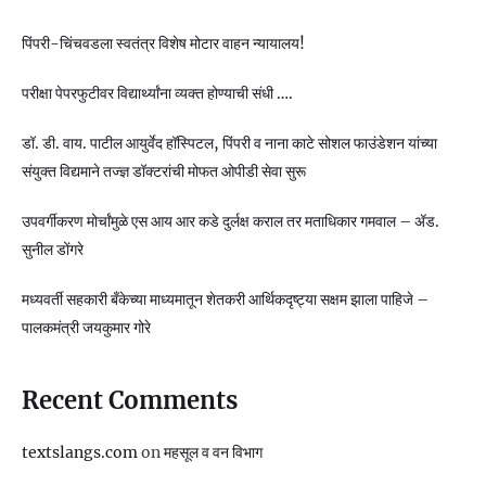
पिंपरी-चिंचवडला स्वतंत्र विशेष मोटार वाहन न्यायालय!
परीक्षा पेपरफुटीवर विद्यार्थ्यांना व्यक्त होण्याची संधी ….
डॉ. डी. वाय. पाटील आयुर्वेद हॉस्पिटल, पिंपरी व नाना काटे सोशल फाउंडेशन यांच्या
संयुक्त विद्यमाने तज्ज्ञ डॉक्टरांची मोफत ओपीडी सेवा सुरू
उपवर्गीकरण मोर्चांमुळे एस आय आर कडे दुर्लक्ष कराल तर मताधिकार गमवाल – ॲड.
सुनील डोंगरे
मध्यवर्ती सहकारी बँकेच्या माध्यमातून शेतकरी आर्थिकदृष्ट्या सक्षम झाला पाहिजे –
पालकमंत्री जयकुमार गोरे
Recent Comments
textslangs.com
on
महसूल व वन विभाग