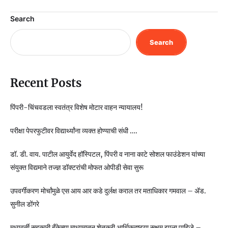
Search
Search
Recent Posts
पिंपरी-चिंचवडला स्वतंत्र विशेष मोटार वाहन न्यायालय!
परीक्षा पेपरफुटीवर विद्यार्थ्यांना व्यक्त होण्याची संधी ….
डॉ. डी. वाय. पाटील आयुर्वेद हॉस्पिटल, पिंपरी व नाना काटे सोशल फाउंडेशन यांच्या
संयुक्त विद्यमाने तज्ज्ञ डॉक्टरांची मोफत ओपीडी सेवा सुरू
उपवर्गीकरण मोर्चांमुळे एस आय आर कडे दुर्लक्ष कराल तर मताधिकार गमवाल – ॲड.
सुनील डोंगरे
मध्यवर्ती सहकारी बँकेच्या माध्यमातून शेतकरी आर्थिकदृष्ट्या सक्षम झाला पाहिजे –