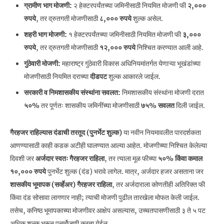
ग्रामीण भाग मोजणी:
२ हेक्टरपर्यंतच्या जमिनीसाठी नियमित मोजणी फी
२,०००
रुपये
, तर द्रुतगती मोजणीसाठी
८,००० रुपये
शुल्क असेल.
शहरी भाग मोजणी:
१ हेक्टरपर्यंतच्या जमिनीसाठी नियमित मोजणी फी
३,०००
रुपये
, तर द्रुतगती मोजणीसाठी
१२,००० रुपये
निश्चित करण्यात आली आहे.
गुंठेवारी मोजणी:
महाराष्ट्र गुंठेवारी विकास अधिनियमांतर्गत येणाऱ्या भूखंडांच्या
मोजणीसाठी नियमित दराच्या
दीडपट
शुल्क आकारले जाईल.
सरकारी व निमशासकीय संस्थांना सवलत:
निमशासकीय संस्थांना मोजणी दरात
५०%
तर पूर्णतः शासकीय जमिनींच्या मोजणीसाठी
७५% सवलत
दिली जाईल.
गैरहजर राहिल्यास दंडाची तरतूद (पुनर्भेट शुल्क)
या नवीन नियमावलीत पारदर्शकता
आणण्यासाठी काही कडक अटीही घालण्यात आल्या आहेत. मोजणीच्या निश्चित केलेल्या
दिवशी जर
अर्जदार स्वतः गैरहजर राहिला
, तर त्याला मूळ फीच्या
५०% किंवा कमाल
१०,००० रुपये
पुनर्भेट शुल्क (दंड) भरावे लागेल. मात्र, अर्जदार हजर असताना जर
शासकीय भूमापक (सर्व्हेअर) गैरहजर राहिला
, तर अर्जदाराला कोणतीही अतिरिक्त फी
किंवा दंड सोसावा लागणार नाही; त्याची मोजणी पुढील तारखेला मोफत केली जाईल.
तसेच, कनिष्ठ भूमापकाच्या मोजणीवर आक्षेप असल्यास, उच्चतपासणीसाठी ३ ते ५ पट
अधिक शुल्क भरून पुनर्मोजणी करता येईल.