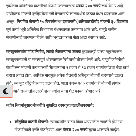
झालेल्या जमिनीच्या वाटणीची मोजणी करण्यासाठी
अवघा २०० रुपये
खर्च येणार आहे.
यासोबतच मोजणी प्रक्रियेला गती देण्यासाठी कालावधीचे कडक बंधन घालण्यात आले
असून,
नियमित मोजणी ९० दिवसांत
तर
द्रुतगती (अतितातडीची) मोजणी ३० दिवसांत
पूर्ण करणे भूमी अभिलेख विभागाला बंधनकारक करण्यात आले आहे. यामुळे जमीन
मोजणीसाठी लागणारा विलंब आणि भ्रष्टाचाराला मोठा आळा बसणार आहे.
महसूलमंत्र्यांचा मोठा निर्णय; लाखो शेतकऱ्यांना फायदा
मुख्यमंत्री यांच्या सूचनेवरून
महसूलमंत्र्यांनी या महत्त्वपूर्ण धोरणात्मक निर्णयाची घोषणा केली आहे. यापूर्वी जमिनीची
पोटहिस्सा मोजणी करण्यासाठी शेतकऱ्यांना १ हजार ते १४ हजार रुपयांपर्यंतचा मोठा खर्च
करावा लागत होता. आर्थिक भारामुळे अनेक शेतकरी अधिकृत मोजणी करण्याचे टाळत
होते, ज्यामुळे कौटुंबिक वाद वाढत होते. आता केवळ २०० रुपयांत ही मोजणी होणार
असल्याने राज्यातील लाखो शेतकऱ्यांना याचा थेट फायदा होणार आहे.
नवीन नियमांनुसार मोजणीचे सुधारित दरपत्रक खालीलप्रमाणे:
कौटुंबिक वाटणी मोजणी:
न्यायालयीन वाटप किंवा आपसातील संमतीने होणाऱ्या
मोजणीसाठी प्रति पोटहिस्सा आता
केवळ २०० रुपये
शुल्क आकारले जाईल.