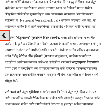
आणि महापरिनिर्वाणाचे प्रतीक असलेला ‘वेसाक पोया दिन’ (बुद्ध पौर्णिमा) आज संपूर्ण
श्रीलंकेत अत्यंत भक्तीभावाने साजरा करण्यात आला. या निमित्ताने मातारा येथील
ऐतिहासिक ‘मिडेलवेला पुराणा विहारा’मध्ये आठवडाभर चालणाऱ्या ‘राष्ट्रीय वेसाक
महोत्सवा’चे (National Vesak Festival) आयोजन करण्यात आले आहे. या
महोत्सवात धार्मिक विधी आणि प्रार्थनेसाठी हजारो बौद्ध भाविकांनी मोठी गर्दी केली आहे.
भारताच्या ‘बौद्ध वारसा’ प्रदर्शनाचे विशेष आकर्षण:
भारत आणि श्रीलंका यांच्यातील
सखोल सांस्कृतिक व ऐतिहासिक संबंधांना उजाळा देण्यासाठी भारतीय उच्चायुक्त (High
Commission of India) आणि हम्बनटोटा येथील भारतीय वाणिज्य दूतावासाच्या
वतीने
“बौद्ध हेरिटेज ऑफ इंडिया”
(भारताचा बौद्ध वारसा) या विशेष छायाचित्र
प्रदर्शनाचे आयोजन करण्यात आले आहे. श्रीलंकेचे राष्ट्रपती
अनुरा कुमारा दिसानायके
यांच्या हस्ते या प्रदर्शनाचे भव्य उद्घाटन करण्यात आले. राष्ट्रीय वेसाक महोत्सवाच्या
उद्घाटन समारंभाला संबोधित करताना राष्ट्रपतींनी दोन्ही देशांमधील आध्यात्मिक बंधांचे
कौतुक केले.
असे नटले आहे संपूर्ण श्रीलंका:
या महोत्सवाच्या निमित्ताने संपूर्ण श्रीलंकेत रस्ते, घरे
आणि सार्वजनिक इमारती रंगीबेरंगी वेसाक कंदील आणि रोषणाईने उजळून निघाल्या आहेत.
उत्सव काळात भाविक आणि नागरिकांसाठी देशभरात २ हजारहून अधिक
‘दानशाल’