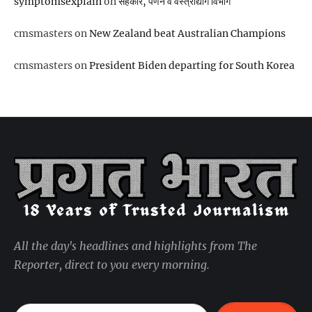
symptomsexplain
on
सहकार, पणन व वस्‍त्रोद्योग विभाग
cmsmasters
on
New Zealand beat Australian Champions
cmsmasters
on
President Biden departing for South Korea
All the day's headlines and highlights from The
Reporter, direct to you every morning.