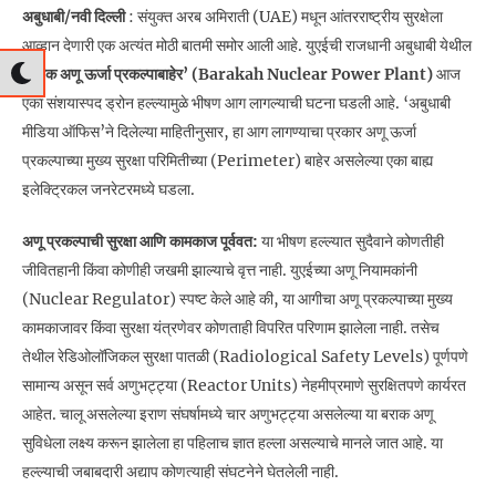
अबुधाबी/नवी दिल्ली
: संयुक्त अरब अमिराती (UAE) मधून आंतरराष्ट्रीय सुरक्षेला
आव्हान देणारी एक अत्यंत मोठी बातमी समोर आली आहे. युएईची राजधानी अबुधाबी येथील
‘बराक अणू ऊर्जा प्रकल्पाबाहेर’ (Barakah Nuclear Power Plant)
आज
एका संशयास्पद ड्रोन हल्ल्यामुळे भीषण आग लागल्याची घटना घडली आहे. ‘अबुधाबी
मीडिया ऑफिस’ने दिलेल्या माहितीनुसार, हा आग लागण्याचा प्रकार अणू ऊर्जा
प्रकल्पाच्या मुख्य सुरक्षा परिमितीच्या (Perimeter) बाहेर असलेल्या एका बाह्य
इलेक्ट्रिकल जनरेटरमध्ये घडला.
अणू प्रकल्पाची सुरक्षा आणि कामकाज पूर्ववत:
या भीषण हल्ल्यात सुदैवाने कोणतीही
जीवितहानी किंवा कोणीही जखमी झाल्याचे वृत्त नाही. युएईच्या अणू नियामकांनी
(Nuclear Regulator) स्पष्ट केले आहे की, या आगीचा अणू प्रकल्पाच्या मुख्य
कामकाजावर किंवा सुरक्षा यंत्रणेवर कोणताही विपरित परिणाम झालेला नाही. तसेच
तेथील रेडिओलॉजिकल सुरक्षा पातळी (Radiological Safety Levels) पूर्णपणे
सामान्य असून सर्व अणुभट्ट्या (Reactor Units) नेहमीप्रमाणे सुरक्षितपणे कार्यरत
आहेत. चालू असलेल्या इराण संघर्षामध्ये चार अणुभट्ट्या असलेल्या या बराक अणू
सुविधेला लक्ष्य करून झालेला हा पहिलाच ज्ञात हल्ला असल्याचे मानले जात आहे. या
हल्ल्याची जबाबदारी अद्याप कोणत्याही संघटनेने घेतलेली नाही.