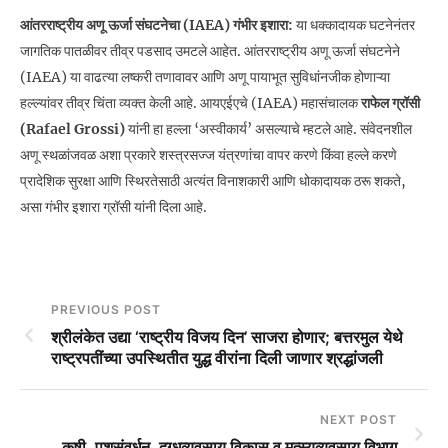
आंतरराष्ट्रीय अणू ऊर्जा संघटनेचा (IAEA) गंभीर इशारा:
या धक्कादायक घटनेनंतर
जागतिक पातळीवर तीव्र पडसाद उमटले आहेत. आंतरराष्ट्रीय अणू ऊर्जा संघटनेने
(IAEA) या वाढत्या लष्करी तणावावर आणि अणू पायाभूत सुविधांनजीक होणाऱ्या
हल्ल्यांवर तीव्र चिंता व्यक्त केली आहे. आयएईएचे (IAEA) महासंचालक
राफेल ग्रॉसी
(Rafael Grossi)
यांनी हा हल्ला ‘अस्वीकार्य’ असल्याचे म्हटले आहे. संवेदनशील
अणू स्थळांजवळ अशा प्रकारे शस्त्रसज्ज यंत्रणांचा वापर करणे किंवा हल्ले करणे
प्रादेशिक सुरक्षा आणि स्थिरतेसाठी अत्यंत विनाशकारी आणि धोकादायक ठरू शकते,
असा गंभीर इशारा ग्रॉसी यांनी दिला आहे.
PREVIOUS POST
श्रीलंकेत उद्या ‘राष्ट्रीय विजय दिन’ साजरा होणार; बत्तरमुल येथे
राष्ट्रपतींच्या उपस्थितीत युद्ध वीरांना दिली जाणार श्रद्धांजली
NEXT POST
कृषी, पशुसंवर्धन, दुग्‍धव्‍यवसाय विकास व मत्‍स्‍यव्‍यवसाय विभाग