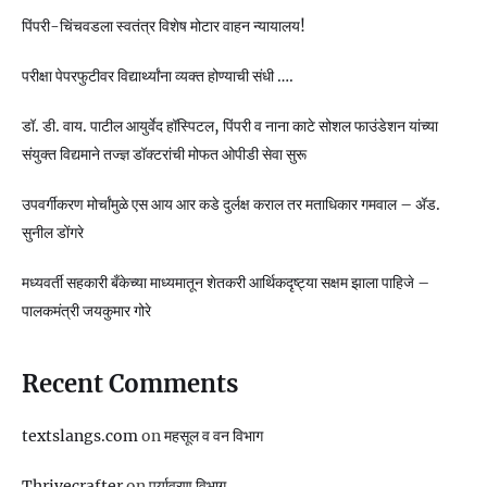
पिंपरी-चिंचवडला स्वतंत्र विशेष मोटार वाहन न्यायालय!
परीक्षा पेपरफुटीवर विद्यार्थ्यांना व्यक्त होण्याची संधी ….
डॉ. डी. वाय. पाटील आयुर्वेद हॉस्पिटल, पिंपरी व नाना काटे सोशल फाउंडेशन यांच्या
संयुक्त विद्यमाने तज्ज्ञ डॉक्टरांची मोफत ओपीडी सेवा सुरू
उपवर्गीकरण मोर्चांमुळे एस आय आर कडे दुर्लक्ष कराल तर मताधिकार गमवाल – ॲड.
सुनील डोंगरे
मध्यवर्ती सहकारी बँकेच्या माध्यमातून शेतकरी आर्थिकदृष्ट्या सक्षम झाला पाहिजे –
पालकमंत्री जयकुमार गोरे
Recent Comments
textslangs.com
on
महसूल व वन विभाग
Thrivecrafter
on
पर्यावरण विभाग